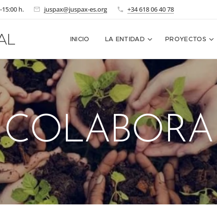
-15:00 h.
juspax@juspax-es.org
+34 618 06 40 78
AL
INICIO
LA ENTIDAD
PROYECTOS
COLABORA