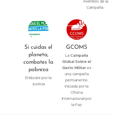
miembro de la
Campaña.
Si cuidas el
GCOMS
planeta,
La
Campaña
Global Sobre el
combates la
Gasto Militar
es
pobreza
una campaña
Enlázate por la
permanente,
Justicia
iniciada por la
Oficina
Internacional por
la Paz