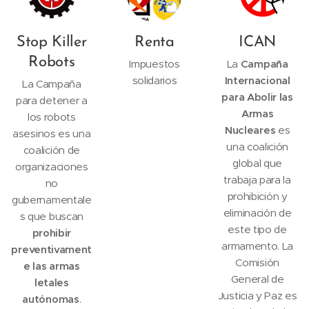
Stop Killer
Renta
ICAN
Robots
Impuestos
La
Campaña
solidarios
Internacional
La Campaña
para Abolir las
para detener a
Armas
los robots
Nucleares
es
asesinos es una
una coalición
coalición de
global que
organizaciones
trabaja para la
no
prohibición y
gubernamentale
eliminación de
s que buscan
este tipo de
prohibir
armamento. La
preventivament
Comisión
e las armas
General de
letales
Justicia y Paz es
autónomas
.