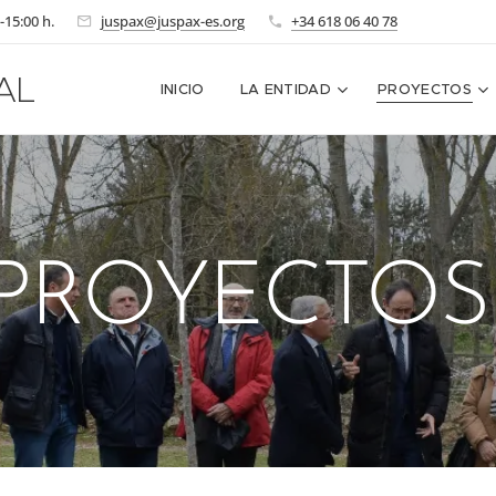
-15:00 h.
juspax@juspax-es.org
+34 618 06 40 78
AL
INICIO
LA ENTIDAD
PROYECTOS
PROYECTO