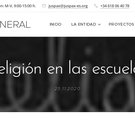
n: M-V, 9:00-15:00 h.
juspax@juspax-es.org
+34 618 06 40 78
NERAL
INICIO
LA ENTIDAD
PROYECTOS
ligión en las escue
25.11.2020