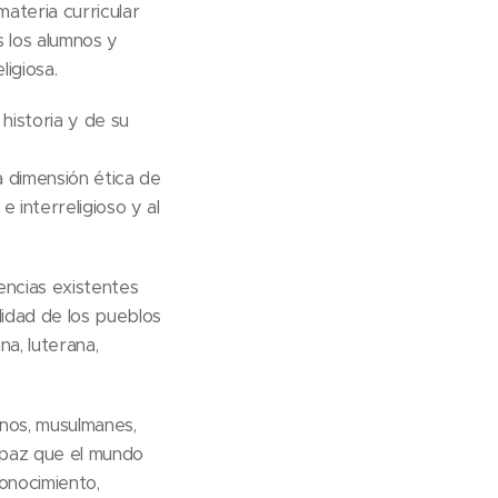
ateria curricular
s los alumnos y
igiosa.
historia y de su
la dimensión ética de
e interreligioso y al
encias existentes
alidad de los pueblos
na, luterana,
anos, musulmanes,
a paz que el mundo
conocimiento,