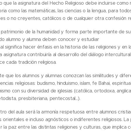
 que la asignatura del Hecho Religioso debe incluirse como m
oria como las matemáticas, las ciencias o la lengua, para todo
s o no creyentes, católicos o de cualquier otra confesión rel
 patrimonio de la humanidad y forma parte importante de su 
todo alumno y alumna deben conocer y estudiar
 significa hacer énfasis en la historia de las religiones y en 
 asignatura contribuiría al desarrollo del diálogo intercultural 
 cada tradición religiosa.
e que los alumnos y alumnas conozcan las similitudes y difer
encias religiosas: budismo, hinduismo, islam, fe Bahai, espiritu
anismo con su diversidad de iglesias (católica, ortodoxa, anglica
etodista, presbiteriana, pentecostal...).
ro del aula será la armonía respetuosa entre alumnos cristi
s orientales e incluso agnósticos o indiferentes religiosos. L
la paz entre las distintas religiones y culturas, que implica 