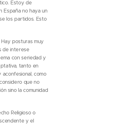
tico. Estoy de
en España no haya un
e los partidos. Esto
s. Hay posturas muy
s de interese
 tema con seriedad y
optativa, tanto en
y aconfesional, como
, considero que no
ión sino la comunidad
echo Religioso o
ascendente y el