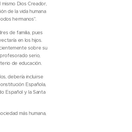
l mismo Dios Creador,
ción de la vida humana
"Todos hermanos".
res de familia, pues
ctaría en los hijos.
nscientemente sobre su
 profesorado serio,
sterio de educación.
os, debería incluirse
Constitución Española,
ado Español y la Santa
 sociedad más humana,