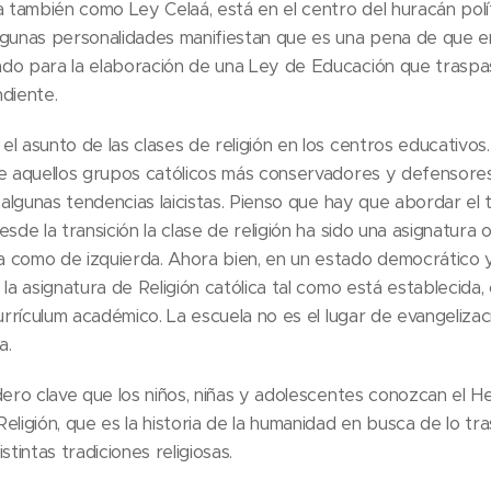
también como Ley Celaá, está en el centro del huracán polí
lgunas personalidades manifiestan que es una pena de que 
do para la elaboración de una Ley de Educación que traspas
diente.
l asunto de las clases de religión en los centros educativo
de aquellos grupos católicos más conservadores y defensore
e algunas tendencias laicistas. Pienso que hay que abordar el
sde la transición la clase de religión ha sido una asignatura 
 como de izquierda. Ahora bien, en un estado democrático 
 la asignatura de Religión católica tal como está establecida
currículum académico. La escuela no es el lugar de evangelizac
a.
dero clave que los niños, niñas y adolescentes conozcan el H
eligión, que es la historia de la humanidad en busca de lo tr
stintas tradiciones religiosas.