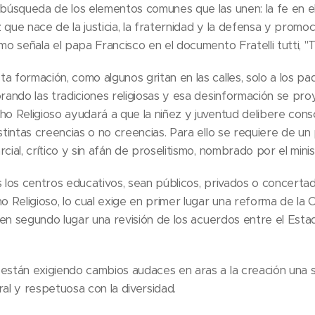
 búsqueda de los elementos comunes que las unen: la fe en e
 que nace de la justicia, la fraternidad y la defensa y promo
omo señala el papa Francisco en el documento Fratelli tutti, 
a formación, como algunos gritan en las calles, solo a los pad
rando las tradiciones religiosas y esa desinformación se proye
ho Religioso ayudará a que la niñez y juventud delibere co
istintas creencias o no creencias. Para ello se requiere de un
cial, crítico y sin afán de proselitismo, nombrado por el mini
s los centros educativos, sean públicos, privados o concertad
o Religioso, lo cual exige en primer lugar una reforma de la 
 y en segundo lugar una revisión de los acuerdos entre el Est
 están exigiendo cambios audaces en aras a la creación una
ural y respetuosa con la diversidad.