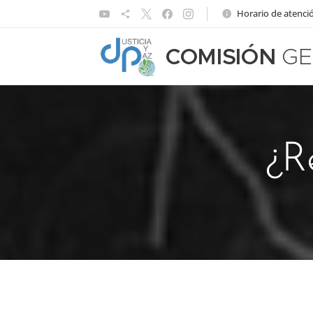
Horario de atenció
COMISIÓN
GE
¿Re