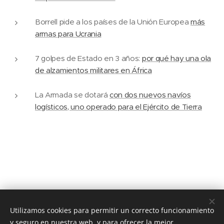
Borrell pide a los países de la Unión Europea
más
armas para Ucrania
7 golpes de Estado en 3 años:
por qué hay una ola
de alzamientos militares en África
La Armada se dotará
con dos nuevos navíos
logísticos, uno operado para el Ejército de Tierra
Utilizamos cookies para permitir un correcto funcionamiento
© 2020 JUSTICIA Y PAZ C/ Rafael de Riego 16, 3º dcha. Madrid,
28045
y seguro en nuestra web, y para ofrecer la mejor