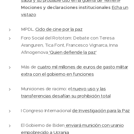
saudí y su probable uso en la guerra de Yemen»
Mociones y declaraciones institucionales
Echa un
vistazo
MPDL.
Ciclo de cine por la paz
Foro Social del Rototom: Debate con Teresa
Aranguren, Tica Font, Francesco Vignarca, Inna
Afinogenova
'Quien defiende la paz'
Más de
cuatro mil millones de euros de gasto militar
extra con el gobierno en funciones
Municiones de racimo: e
l nuevo uso y las
transferencias desafían su prohibición total
I Congreso Internacional
de Investigación para la Paz
El Gobierno de Biden
enviará munición con uranio
empobrecido a Ucrania