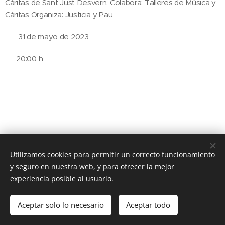
Cáritas de Sant Just Desvern. Colabora: Talleres de Música y
Cáritas Organiza: Justicia y Pau
📆 31 de mayo de 2023
⏰ 20:00 h
Utilizamos cookies para permitir un correcto funcionamiento
© 2020 JUSTICIA Y PAZ C/ Rafael de Riego 16, 3º dcha. Madrid,
28045
y seguro en nuestra web, y para ofrecer la mejor
experiencia posible al usuario.
Cookies
Idiomas
Aceptar solo lo necesario
Aceptar todo
Español
English