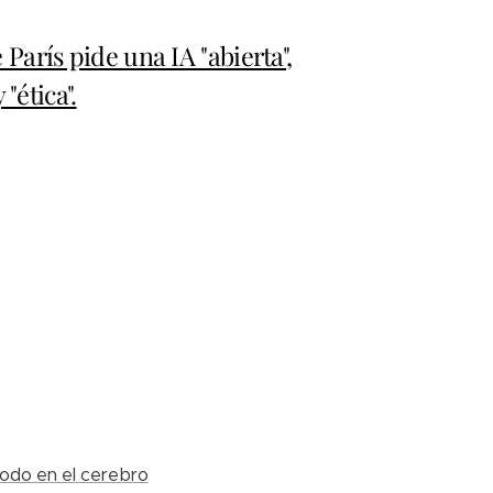
arís pide una IA "abierta",
 "ética".
 todo en el cerebro