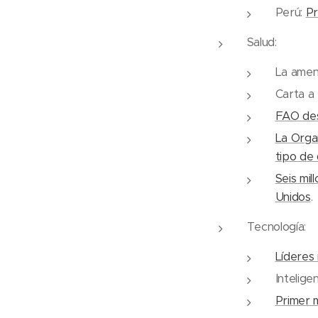
Perú:
Pr
Salud:
La amen
Carta a
FAO des
La Organ
tipo de
Seis mil
Unidos
.
Tecnología:
Líderes
Inteligen
Primer m