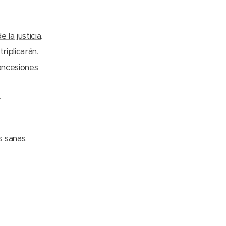
 la justicia
.
triplicarán
.
concesiones
.
s sanas
.