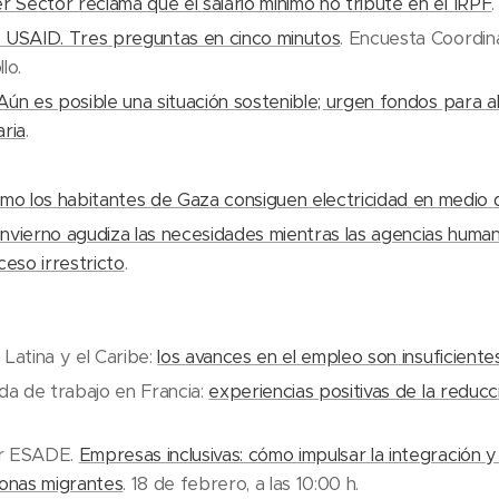
r Sector reclama que el salario mínimo no tribute en el IRPF
.
 USAID. Tres preguntas en cinco minutos
. Encuesta Coordi
lo.
Aún es posible una situación sostenible; urgen fondos para aliv
aria
.
mo los habitantes de Gaza consiguen electricidad en medio 
 invierno agudiza las necesidades mientras las agencias human
ceso irrestricto
.
Latina y el Caribe:
los avances en el empleo son insuficiente
da de trabajo en Francia:
experiencias positivas de la reduc
r ESADE.
Empresas inclusivas: cómo impulsar la integración y
sonas migrantes
. 18 de febrero, a las 10:00 h.