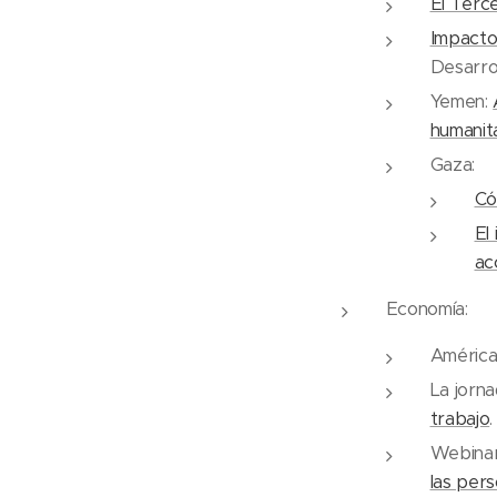
El Terce
Impacto
Desarrol
Yemen:
humanit
Gaza:
Có
El
ac
Economía:
América 
La jorna
trabajo
.
Webina
las per