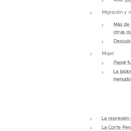
Migración y r
Más de 
otras c
Descubr
Mujer:
Papel fu
La biólo
menudo t
La represión 
La Corte Pena