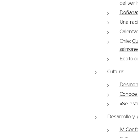
del ser
Doñana:
Una radi
Calenta
Chile:
Cu
salmone
Ecotopi
Cultura:
Desmont
Conoce 
«Se está
Desarrollo y
IV Confe