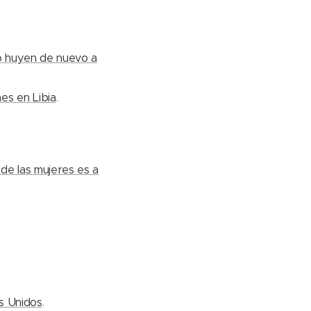
o huyen de nuevo a
s en Libia
.
de las mujeres es a
s Unidos
.