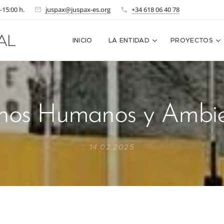
-15:00 h.
juspax@juspax-es.org
+34 618 06 40 78
AL
INICIO
LA ENTIDAD
PROYECTOS
hos Humanos y Ambie
14.02.2025