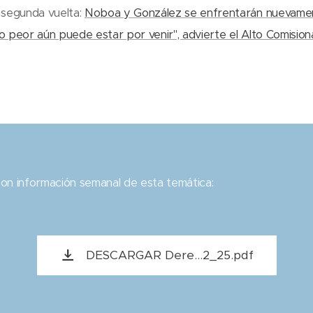
 segunda vuelta:
Noboa y González se enfrentarán nuevamen
o peor aún puede estar por venir", advierte el Alto Comisio
on información semanal de esta temática:
DESCARGAR Dere...2_25.pdf