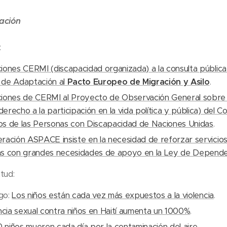
lación
:
iones CERMI (discapacidad organizada) a la consulta pública
de Adaptación al
Pacto Europeo de Migración y Asilo
.
iones de CERMI al Proyecto de Observación General sobre el
recho a la participación en la vida política y pública) del C
s de las Personas con Discapacidad de Naciones Unidas
.
ración ASPACE insiste en la necesidad de reforzar servicio
s con grandes necesidades de apoyo en la Ley de Depende
ntud:
go:
Los niños están cada vez más expuestos a la violencia
.
ncia sexual contra niños en Haití aumenta un 1000%
.
0 niños mueren cada día por la contaminación del aire
.