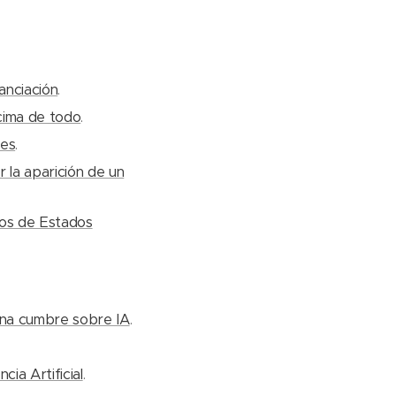
nanciación
.
ncima de todo
.
les
.
 la aparición de un
dos de Estados
 una cumbre sobre IA
.
cia Artificial
.