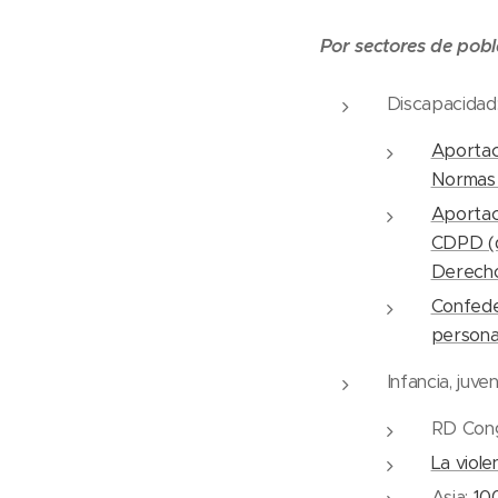
Por sectores de pob
Discapacidad
Aportac
Normas 
Aportac
CDPD (de
Derecho
Confede
persona
Infancia, juve
RD Con
La viole
Asia:
10