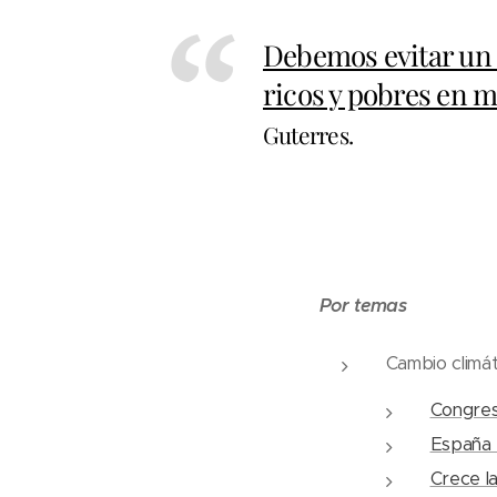
Debemos evitar un
ricos y pobres en m
Guterres.
Por temas
Cambio climá
Congres
España e
Crece la