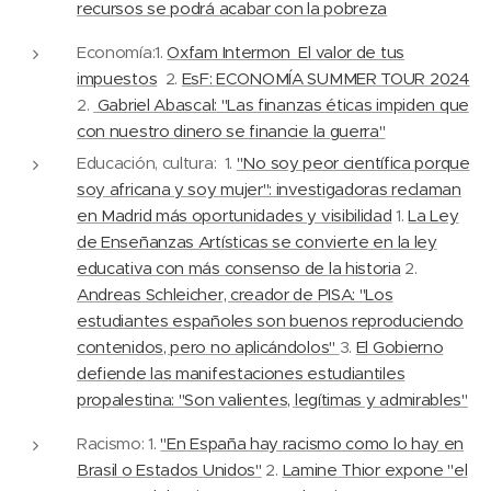
recursos se podrá acabar con la pobreza
Economía:1.
Oxfam Intermon El valor de tus
impuestos
2.
EsF: ECONOMÍA SUMMER TOUR 2024
2.
Gabriel Abascal: "Las finanzas éticas impiden que
con nuestro dinero se financie la guerra"
Educación, cultura: 1.
"No soy peor científica porque
soy africana y soy mujer": investigadoras reclaman
en Madrid más oportunidades y visibilidad
1.
La Ley
de Enseñanzas Artísticas se convierte en la ley
educativa con más consenso de la historia
2.
Andreas Schleicher, creador de PISA: "Los
estudiantes españoles son buenos reproduciendo
contenidos, pero no aplicándolos"
3.
El Gobierno
defiende las manifestaciones estudiantiles
propalestina: "Son valientes, legítimas y admirables"
Racismo: 1.
"En España hay racismo como lo hay en
Brasil o Estados Unidos"
2.
Lamine Thior expone "el