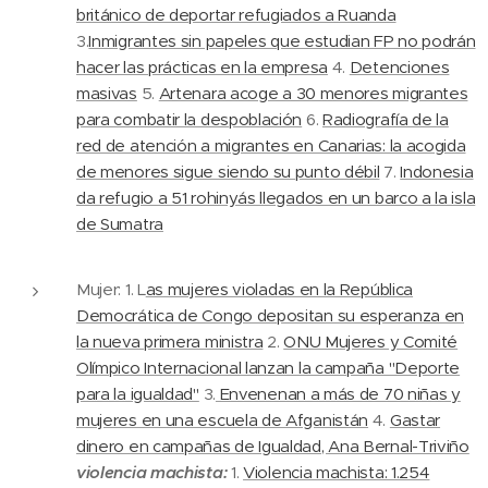
británico de deportar refugiados a Ruanda
3.
Inmigrantes sin papeles que estudian FP no podrán
hacer las prácticas en la empresa
4.
Detenciones
masivas
5.
Artenara acoge a 30 menores migrantes
para combatir la despoblación
6.
Radiografía de la
red de atención a migrantes en Canarias: la acogida
de menores sigue siendo su punto débil
7.
Indonesia
da refugio a 51 rohinyás llegados en un barco a la isla
de Sumatra
Mujer:
1. L
as mujeres violadas en la República
Democrática de Congo depositan su esperanza en
la nueva primera ministra
2.
ONU Mujeres y Comité
Olímpico Internacional lanzan la campaña "Deporte
para la igualdad"
3.
Envenenan a más de 70 niñas y
mujeres en una escuela de Afganistán
4.
Gastar
dinero en campañas de Igualdad, Ana Bernal-Triviño
violencia machista:
1.
Violencia machista: 1.254