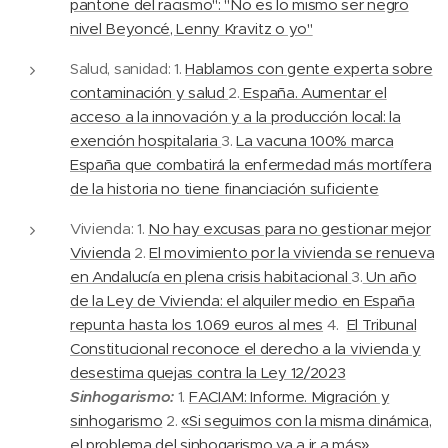
pantone del racismo": "No es lo mismo ser negro
nivel Beyoncé, Lenny Kravitz o yo"
Salud, sanidad: 1.
Hablamos con gente experta sobre
contaminación y salud
2.
España. Aumentar el
acceso a la innovación y a la producción local: la
exención hospitalaria
3.
La vacuna 100% marca
España que combatirá la enfermedad más mortífera
de la historia no tiene financiación suficiente
Vivienda: 1.
No hay excusas para no gestionar mejor
Vivienda
2.
El movimiento por la vivienda se renueva
en Andalucía en plena crisis habitacional
3.
Un año
de la Ley de Vivienda: el alquiler medio en España
repunta hasta los 1.069 euros al mes
4.
El Tribunal
Constitucional reconoce el derecho a la vivienda y
desestima quejas contra la Ley 12/2023
Sinhogarismo:
1.
FACIAM: Informe. Migración y
sinhogarismo
2.
«Si seguimos con la misma dinámica,
el problema del sinhogarismo va a ir a más»