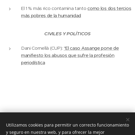
El 1 % más rico contamina tanto
como los dos tercios
más pobres de la humanidad
CIVILES Y POLÍTICOS
Dani Cornellà (CUP):
"El caso Assange pone de
manifiesto los abusos que sufre la profesión
periodística
Utilizamos cookies para permitir un correcto funcionamiento
© 2020 JUSTICIA Y PAZ C/ Rafael de Riego 16, 3º dcha. Madrid,
28045
y seguro en nuestra web, y para ofrecer la mejor