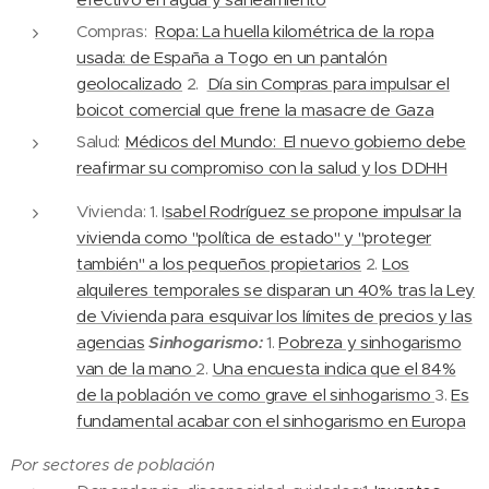
Compras:
Ropa: La huella ki
lométrica de la ropa
usada: de España a Togo en un pantalón
geolocalizado
2.
Día sin Compras para impulsar el
boicot comercial que frene la masacre de Gaza
Salud:
Médicos del Mundo: El nuevo gobierno debe
reafirmar su compromiso con la salud y los DDHH
Vivienda: 1. I
sabel Rodríguez se propone impulsar la
vivienda como "política de estado" y "proteger
también" a los pequeños propietarios
2.
Los
alquileres temporales se disparan un 40% tras la Ley
de Vivienda para esquivar los límites de precios y las
agencias
Sinhogarismo:
1.
Pobreza y sinhogarismo
van de la mano
2.
Una encuesta indica que el 84%
de la población ve como grave el sinhogarismo
3.
Es
fundamental acabar con el sinhogarismo en Europa
Por sectores de población