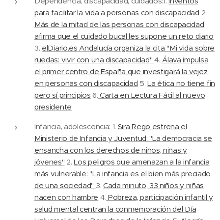
Dependencia, discapacidad, cuidados:1.
Inventos
para facilitar la vida a personas con discapacidad
2.
Más de la mitad de las personas con discapacidad
afirma que el cuidado bucal les supone un reto diario
3.
elDiario.es Andalucía organiza la cita "Mi vida sobre
ruedas: vivir con una discapacidad"
4.
Álava impulsa
el primer centro de España que investigará la vejez
en personas con discapacidad
5.
La ética no tiene fin
pero sí principios
6.
Carta en Lectura Fácil al nuevo
presidente
Infancia, adolescencia: 1.
Sira Rego estrena el
Ministerio de Infancia y Juventud: "La democracia se
ensancha con los derechos de niños, niñas y
jóvenes"
2.
Los peligros que amenazan a la infancia
más vulnerable: "La infancia es el bien más preciado
de una sociedad"
3.
Cada minuto, 33 niños y niñas
nacen con hambre
4.
Pobreza, participación infantil y
salud mental centran la conmemoración del Día