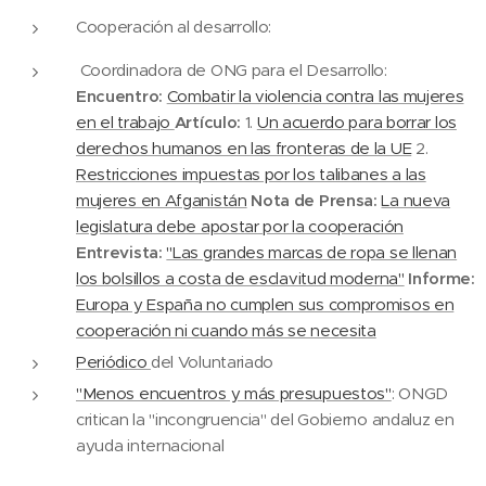
Cooperación al desarrollo:
Coordinadora de ONG para el Desarrollo:
Encuentro:
Combatir la violencia contra las mujeres
en el trabajo
Artículo:
1.
Un acuerdo para borrar los
derechos humanos en las fronteras de la UE
2.
Restricciones impuestas por los talibanes a las
mujeres en Afganistán
Nota de Prensa:
La nueva
legislatura debe apostar por la cooperación
Entrevista:
"Las grandes marcas de ropa se llenan
los bolsillos a costa de esclavitud moderna"
Informe:
Europa y España no cumplen sus compromisos en
cooperación ni cuando más se necesita
Periódico
del Voluntariado
"Menos encuentros y más presupuestos"
: ONGD
critican la "incongruencia" del Gobierno andaluz en
ayuda internacional