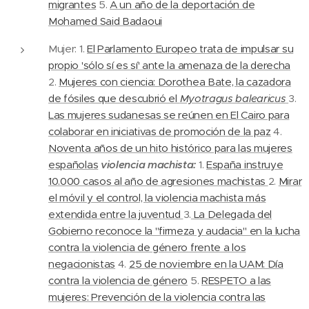
migrantes
5.
A un año de la deportación de
Mohamed Said Badaoui
Mujer: 1.
El Parlamento Europeo trata de impulsar su
propio 'sólo sí es sí' ante la amenaza de la derecha
2.
Mujeres con ciencia: Dorothea Bate, la cazadora
de fósiles que descubrió el
Myotragus balearicus
3.
Las mujeres sudanesas se reúnen en El Cairo para
colaborar en iniciativas de promoción de la paz
4.
Noventa años de un hito histórico para las mujeres
españolas
violencia machista:
1.
España instruye
10.000 casos al año de agresiones machistas
2.
Mirar
el móvil y el control, la violencia machista más
extendida entre la juventud
3.
La Delegada del
Gobierno reconoce la "firmeza y audacia" en la lucha
contra la violencia de género frente a los
negacionistas
4.
25 de noviembre en la UAM: Día
contra la violencia de género
5.
RESPETO a las
mujeres: Prevención de la violencia contra las