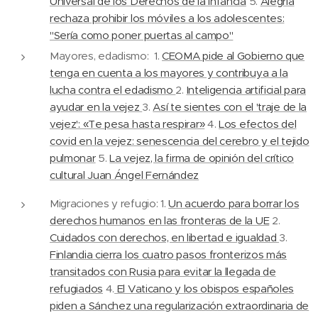
Universal de los Derechos de la Infancia
5.
Alegría
rechaza prohibir los móviles a los adolescentes:
"Sería como poner puertas al campo"
Mayores, edadismo: 1.
CEOMA pide al Gobierno que
tenga en cuenta a los mayores y contribuya a la
lucha contra el edadismo
2.
Inteligencia artificial para
ayudar en la vejez
3.
Así te sientes con el 'traje de la
vejez': «Te pesa hasta respirar»
4.
Los efectos del
covid en la vejez: senescencia del cerebro y el tejido
pulmonar
5.
La vejez, la firma de opinión del crítico
cultural Juan Ángel Fernández
Migraciones y refugio: 1.
Un acuerdo para borrar los
derechos humanos en las fronteras de la UE
2.
Cuidados con derechos, en libertad e igualdad
3.
Finlandia cierra los cuatro pasos fronterizos más
transitados con Rusia para evitar la llegada de
refugiados
4.
El Vaticano y los obispos españoles
piden a Sánchez una regularización extraordinaria de