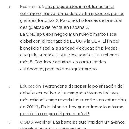
Economía: 1.
Las propiedades inmobiliarias en el
extranjero, nueva forma de evadir impuestos por las
grandes fortunas
2.
Razones históricas de la actual
desigualdad de renta en España
3.
La ONU aprueba negociar un nuevo marco fiscal
global con el rechazo de EE UU y la UE
4.
El fin del
beneficio fiscal a la sanidad y educación privadas
que pide Sumar al PSOE recaudaría 3.300 millones
más
5.
Condonar deuda a las comunidades
autónomas, pero no a cualquier precio
Educación: 1.
Aprender a discrepar: la polarización del
debate educativo
2.
La campaña "Menos lectivas,
más calidad" exige revertir los recortes en educación
de 2011
3
.¿En la infancia hay que retrasar lo máximo
posible la compra del primer móvil?
OODS:
Webinar. Las barreras que impiden un avance
efectivo en agua y saneamiento