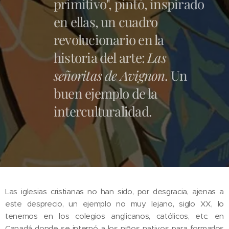
primitivo", pintó, inspirado
en ellas, un cuadro
revolucionario en la
historia del arte:
Las
señoritas de Avignon
. Un
buen ejemplo de la
interculturalidad.
Las iglesias cristianas no han sido, por desgracia, ajenas a
este desprecio, un ejemplo no muy lejano, siglo XX, lo
tenemos en los colegios anglicanos, católicos, etc. en
Canadá donde se internó a los niños nativos para formarlos