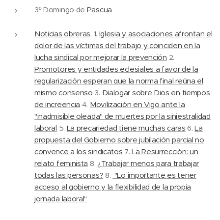
3º Domingo de
Pascua
Noticias obreras
. 1.
Iglesia y asociaciones afrontan el
dolor de las víctimas del trabajo y coinciden en la
lucha sindical por mejorar la prevención
2.
Promotores y entidades eclesiales a favor de la
regularización esperan que la norma final reúna el
mismo consenso
3.
Dialogar sobre Dios en tiempos
de increencia
4.
Movilización en Vigo ante la
"inadmisible oleada" de muertes por la siniestralidad
laboral
5.
La precariedad tiene muchas caras
6.
La
propuesta del Gobierno sobre jubilación parcial no
convence a los sindicatos
7. L
a Resurrección: un
relato feminista
8. ¿
Trabajar menos para trabajar
todas las personas?
8.
"Lo importante es tener
acceso al gobierno y la flexibilidad de la propia
jornada laboral"