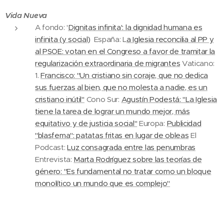
Vida Nueva
A fondo: '
Dignitas infinita': la dignidad humana es
infinita (y social)
España: L
a Iglesia reconcilia al PP y
al PSOE: votan en el Congreso a favor de tramitar la
regularización extraordinaria de migrantes
Vaticano:
1.
Francisco: "Un cristiano sin coraje, que no dedica
sus fuerzas al bien, que no molesta a nadie, es un
cristiano inútil"
Cono Sur:
Agustín Podestá: "La Iglesia
tiene la tarea de lograr un mundo mejor, más
equitativo y de justicia social"
Europa:
Publicidad
"blasfema": patatas fritas en lugar de obleas
El
Podcast:
Luz consagrada entre las penumbras
Entrevista:
Marta Rodríguez sobre las teorías de
género: "Es fundamental no tratar como un bloque
monolítico un mundo que es complejo"