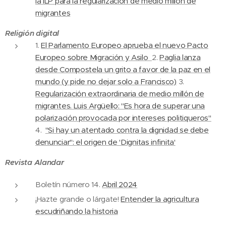
la ILP para la regularización de medio millón de
migrantes
Religión digital
1.
El Parlamento Europeo aprueba el nuevo Pacto
Europeo sobre Migración y Asilo
2.
Paglia lanza
desde Compostela un grito a favor de la paz en el
mundo (y pide no dejar solo a Francisco)
3.
Regularización extraordinaria de medio millón de
migrantes. Luis Argüello: "Es hora de superar una
polarización provocada por intereses politiqueros"
4.
"Si hay un atentado contra la dignidad se debe
denunciar": el origen de 'Dignitas infinita'
Revista Alandar
Boletín número 14.
Abril 2024
¡Hazte grande o lárgate!
Entender la agricultura
escudriñando la historia