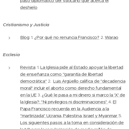
paso diplomático del Vaticano que acerca el
deshielo
Cristianismo y Justicia
Blog
: 1.
¿Por qué no renuncia Francisco?
2.
Warao
Ecclesia
Revista
: 1.
La Iglesia pide al Estado apoyar la libertad
de enseñanza como "garantía de libertad
democrática"
2.
Luis Argüello califica de "decadencia
moral" incluir el aborto como derecho fundamental
en la UE
3.
¿Qué le pasa a mi dinero si marco la 'X' de
la Iglesia?: "Ni privilegios ni discriminaciones"
4.
El
Papa Francisco recuerda en la Audiencia a la
"martirizada" Ucrania, Palestina, Israel y Myanmar
5.
Los siguientes pasos a la toma en consideración de