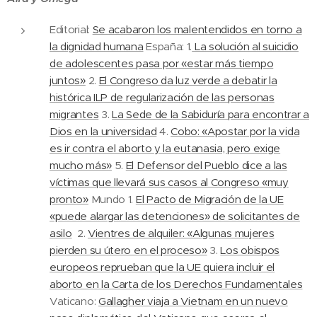
Editorial:
Se acabaron los malentendidos en torno a
la dignidad humana
España: 1.
La solución al suicidio
de adolescentes pasa por «estar más tiempo
juntos»
2.
El Congreso da luz verde a debatir la
histórica ILP de regularización de las personas
migrantes
3.
La Sede de la Sabiduría para encontrar a
Dios en la universidad
4.
Cobo: «Apostar por la vida
es ir contra el aborto y la eutanasia, pero exige
mucho más»
5.
El Defensor del Pueblo dice a las
víctimas que llevará sus casos al Congreso «muy
pronto»
Mundo 1.
El Pacto de Migración de la UE
«puede alargar las detenciones» de solicitantes de
asilo
2.
Vientres de alquiler: «Algunas mujeres
pierden su útero en el proceso»
3.
Los obispos
europeos reprueban que la UE quiera incluir el
aborto en la Carta de los Derechos Fundamentales
Vaticano:
Gallagher viaja a Vietnam en un nuevo