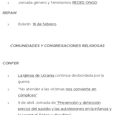
Jornada género y feminismos
REDES ONGD
REPAM
Boletín
16 de febrero
COMUNIDADES Y CONGREGACIONES RELIGIOSAS
CONFER
La Iglesia de Ucrania
continúa desbordada por la
guerra
"No atender a las víctimas
nos convierte en
cómplices"
9 de abril. Jornada de
"Prevención y detección
precoz del suicidio y las autolesiones en la infancia y
la juventud. Retos y desafíos"