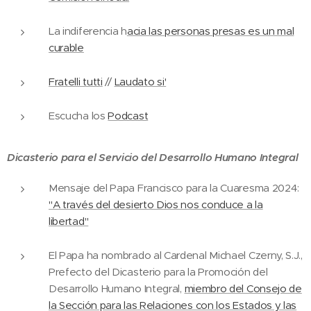
La indiferencia h
acia las personas presas es un mal
curable
Fratelli tutti
//
Laudato si'
Escucha los
Podcast
Dicasterio para el Servicio del Desarrollo Humano Integral
Mensaje del Papa Francisco para la Cuaresma 2024:
"A través del desierto Dios nos conduce a la
libertad"
El Papa ha nombrado al Cardenal Michael Czerny, S.J.,
Prefecto del Dicasterio para la Promoción del
Desarrollo Humano Integral,
miembro del Consejo de
la Sección para las Relaciones con los Estados y las