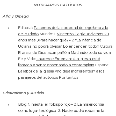
NOTICIARIOS CATÓLICOS
Alfa y Omega
Editorial:
Pasemos de la sociedad del egoísmo a la
del cuidado
Mundo: 1.
Vincenzo Paglia: «Vivimos 20
años más. ¿Para hacer qué?»
2.
«La infancia de
Ucrania no podrá olvidar. Lo entienden todo»
Cultura:
El ansia de Dios acompañó a Machado toda su vida
Fe y Vida:
Laurence Freeman: «La Iglesia está
llamada a sanar enseñando a contemplar»
España:
La labor de la Iglesia «no deja indiferentes» a los
pasajeros del autobús Por tantos
Cristianismo y Justicia
Blog
: 1.
Iniesta, el «obispo rojo»
2.
La misericordia
como lugar teológico
3.
Nadie podrá robarme la