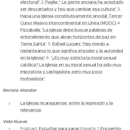
electoral"
2.
Paglia: " La gente anciana ha aceptado
ser descartados y hay que cambiar esa cultura"
3.
Hacia una Iglesia constitutivamente sinodal: Tercer
Curso Masivo Intercontinental en Línea (MOOC)
4.
Pizzaballa: "La Iglesia debe buscar palabras de
entendimiento que abran horizontes de paz en
Tierra Santa"
5.
Rafael Luciani: "Hay miedo a
replantearse lo que significa el poder y la autoridad
en la Iglesia"
6.
"¿Es muy estricta la moral sexual
católica? La Iglesia en su moral sexual ha sido muy
impositora y castigadora, pero muy poco
motivadora"
Revista Alandar
La Iglesia nicaragüense, entre la represión y la
relevancia
Vida Nueva
Podcast:
Escuchar para sanar
España: 1.
Encuentro