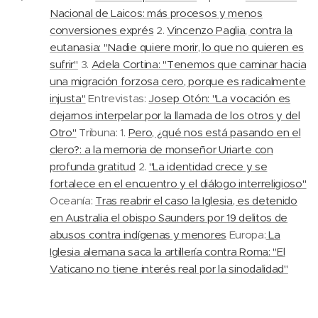
Nacional de Laicos: más procesos y menos
conversiones exprés
2.
Vincenzo Paglia, contra la
eutanasia: "Nadie quiere morir, lo que no quieren es
sufrir"
3.
Adela Cortina: "Tenemos que caminar hacia
una migración forzosa cero, porque es radicalmente
injusta"
Entrevistas:
Josep Otón: "La vocación es
dejarnos interpelar por la llamada de los otros y del
Otro"
Tribuna: 1.
Pero, ¿qué nos está pasando en el
clero?: a la memoria de monseñor Uriarte con
profunda gratitud
2.
"La identidad crece y se
fortalece en el encuentro y el diálogo interreligioso"
Oceanía:
Tras reabrir el caso la Iglesia, es detenido
en Australia el obispo Saunders por 19 delitos de
abusos contra indígenas y menores
Europa:
La
Iglesia alemana saca la artillería contra Roma: "El
Vaticano no tiene interés real por la sinodalidad"