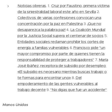
Noticias obreras
. 1.
Cruz por Faustino, primera víctima
de la siniestralidad laboral este año en Sevilla
2.
Colectivos de varias confesiones convocan una
concentración por la paz en Palestina
3.
¡Que no
desaparezca la palabra paz!
4.
La Coalición Mundial
por la Justicia Social supera el centenar de socios
5.
Entidades sociales reclaman prohibir los cortes de
energía a familias vulnerables
6.
Francisco pide "un
mayor compromiso por parte de quienes tienen la
responsabilidad de proteger a trabajadores"
7.
María
José Ibáñez, receptora de subsidio por desempleo:
«El subsidio es necesario mientras buscas trabajo o
te formas para encontrar uno»
8.
Del
empoderamiento de las gentes vulnerables al
trabajo decente
9.
"No digas que fue un accidente"
Manos Unidas