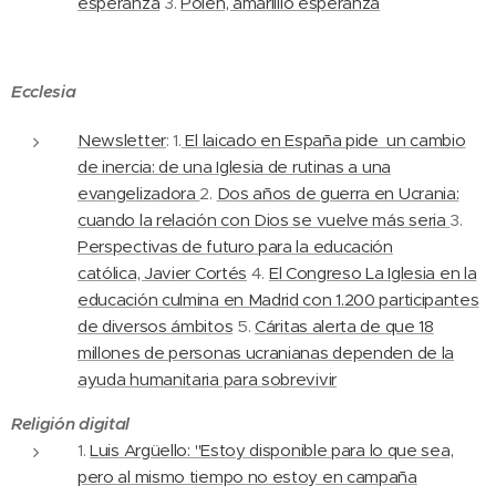
esperanza
3.
Polen, amarilllo esperanza
Ecclesia
Newsletter
: 1.
El laicado en España pide un cambio
de inercia: de una Iglesia de rutinas a una
evangelizadora
2.
Dos años de guerra en Ucrania:
cuando la relación con Dios se vuelve más seria
3.
Perspectivas de futuro para la educación
católica, Javier Cortés
4.
El Congreso La Iglesia en la
educación culmina en Madrid con 1.200 participantes
de diversos ámbitos
5.
Cáritas alerta de que 18
millones de personas ucranianas dependen de la
ayuda humanitaria para sobrevivir
Religión digital
1.
Luis Argüello: "Estoy disponible para lo que sea,
pero al mismo tiempo no estoy en campaña