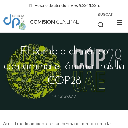
Horario de atención: M-V, 9:00-15:00 h.
BUSCAR
COMISIÓN
GENERAL
El cambio climático
contamina el ánimo tras la
COP28
14.12.2023
Que el medioambiente es un hermano menor como las