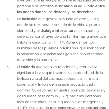
avanzar hacia la recuperación de la dignidad de cada
persona y su entorno,
buscando el equilibrio entre
las necesidades, los deseos y los derechos
.
La
inclusión
que gesta un mundo abierto (FT 87)
donde se recupera el sentido de la vida, la propia
identidad y el
diálogo intercultural
de saberes y
creencias, construyendo una familia más grande que
habita la casa común (FT 17). Aprendamos con
humildad de los
pueblos originarios
, que mantienen
la admiración y relación más genuina con el sentido
de la vida y la naturaleza.
El
cuidado
que sana las relaciones y renueva la
dignidad a la vez que favorece la profundidad de la
belleza natural del cosmos, superando la mirada
superficial y frívola de la simple productividad y
dominio. Cuidado hacia nuestra oprimida, castigada y
descuidada casa común (LS 2), hacia las personas
más descartadas, las que quedan a los márgenes (LS
43; FT 64), cuidado
que
construya unas estructuras