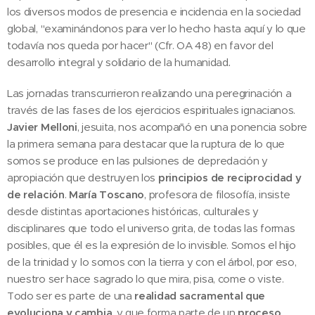
los diversos modos de presencia e incidencia en la sociedad
global, "examinándonos para ver lo hecho hasta aquí y lo que
todavía nos queda por hacer" (Cfr. OA 48) en favor del
desarrollo integral y solidario de la humanidad
.
Las jornadas transcurrieron realizando una peregrinación a
través de las fases de los ejercicios espirituales ignacianos.
Javier Melloni
, jesuita, nos acompañó en una ponencia sobre
la primera semana para destacar que la ruptura de lo que
somos se produce en las pulsiones de depredación y
apropiación que destruyen los
principios de reciprocidad y
de relación
.
María Toscano
, profesora de filosofía, insiste
desde distintas aportaciones históricas, culturales y
disciplinares que todo el universo grita, de todas las formas
posibles, que él es la expresión de lo invisible. Somos el hijo
de la trinidad y lo somos con la tierra y con el árbol, por eso,
nuestro ser hace sagrado lo que mira, pisa, come o viste.
Todo ser es parte de una
realidad sacramental que
evoluciona y cambia
, y que forma parte de un
proceso