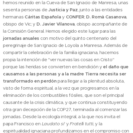
hemos reunido en la Cueva de San Ignacio de Manresa, unas
sesenta personas de
Justicia y Paz
, junto a las entidades
hermanas
Cáritas Española
y
CONFER
;
D. Romà Casanova
,
obispo de Vic; y
D. Javier Vilanova
, obispo acompañante de
la Comisión General. Hemos elegido este lugar para las
jornadas anuales
con motivo del quinto centenario del
peregrinaje de San Ignacio de Loyola a Manresa. Además de
compartir la celebración de la familia ignaciana, hacemos
propia la intención de "ver nuevas las cosas en Cristo"
porque las heridas se convierten en bendición y
el daño que
causamos a las personas y a la madre Tierra necesita ser
transformado en perdón
para llegar a la plenitud absoluta,
visto de forma espiritual, a la vez que progresamos en la
eliminación de los combustibles fósiles, que son el principal
causante de la crisis climática, y que continua constituyendo
otra gran decepción de la COP27, terminada al comenzar las
jornadas. Desde la ecología integral, a la que nos invita el
papa Francisco en
Laudato si'
y
Fratelli tutti
, y la
espiritualidad ignaciana profundizamos en el compromiso con