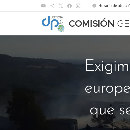
Horario de atenció
COMISIÓN
GE
Exigim
europe
que s