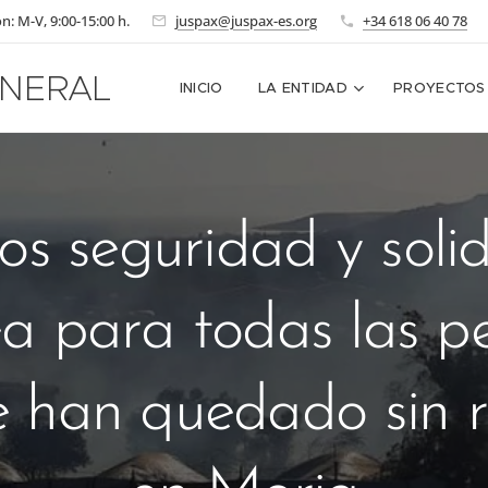
n: M-V, 9:00-15:00 h.
juspax@juspax-es.org
+34 618 06 40 78
NERAL
INICIO
LA ENTIDAD
PROYECTOS
os seguridad y soli
a para todas las p
e han quedado sin r