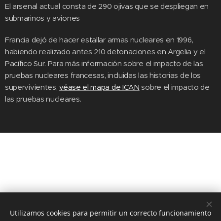
El arsenal actual consta de 290 ojivas que se despliegan en
submarinos y aviones
Francia dejó de hacer estallar armas nucleares en 1996,
habiendo realizado antes 210 detonaciones en Argelia y el
Pacífico Sur. Para más información sobre el impacto de las
pruebas nucleares francesas, incluidas las historias de los
supervivientes,
véase el mapa de ICAN
sobre el impacto de
las pruebas nucleares.
Utilizamos cookies para permitir un correcto funcionamiento
© 2020 JUSTICIA Y PAZ C/ Rafael de Riego 16, 3º dcha. Madrid,