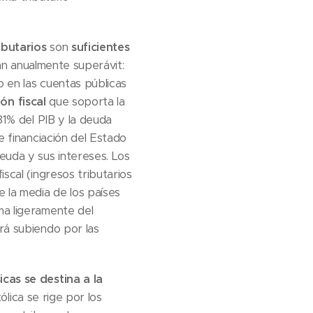
ibutarios
son
suficientes
jan anualmente superávit:
o en las cuentas públicas
ión fiscal
que soporta la
,81% del PIB y la deuda
e financiación del Estado
euda y sus intereses. Los
scal (ingresos tributarios
 la media de los países
ma ligeramente del
ará subiendo por las
cas se destina a la
ólica se rige por los