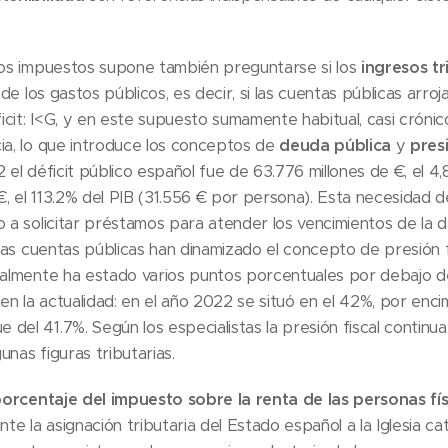
 los impuestos supone también preguntarse si los
ingresos tr
d de los gastos públicos, es decir, si las cuentas públicas arro
ficit: I<G, y en este supuesto sumamente habitual, casi crónic
ia, lo que introduce los conceptos de
deuda pública
y
pres
 el déficit público español fue de 63.776 millones de €, el 4
 €, el 113.2% del PIB (31.556 € por persona). Esta necesidad d
o a solicitar préstamos para atender los vencimientos de la d
 las cuentas públicas han dinamizado el concepto de presión fi
nalmente ha estado varios puntos porcentuales por debajo de
n la actualidad: en el año 2022 se situó en el 42%, por enci
del 41.7%. Según los especialistas la presión fiscal continu
nas figuras tributarias.
orcentaje del impuesto sobre la renta de las personas físi
nte la asignación tributaria del Estado español a la Iglesia cat