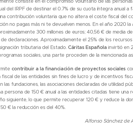
mente consiste en el compromiso voluntario de las persona
ual del IRPF de destinar el 0.7% de su cuota íntegra anual a fa
na contribución voluntaria que no altera el coste fiscal del c
ción no pagas más ni te devuelven menos. En el año 2020 la as
aproximadamente 300 millones de euros; 40,56 € de media de
s de declaraciones. Aproximadamente el 25% de los recursos t
signación tributaria del Estado.
Cáritas Española
invirtió en 
rogramas sociales, una parte proceden de la mencionada asig
rmite
contribuir a la financiación de proyectos sociales
con
fiscal de las entidades sin fines de lucro y de incentivos fisc
n las fundaciones, las asociaciones declaradas de utilidad p
a persona de 150 € anual a las entidades citadas tiene una 
año siguiente, lo que permite recuperar 120 € y reduce la don
50 € la reducción es del 40%.
Alfonso Sánchez de Al