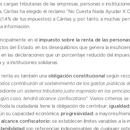
s cargas tributarias de las empresas, personas o institucione
a, Cáritas ha elegido el reclamo "No Cuesta Nada Ayudar X 
 (1.4% de tus impuestos) a Cáritas y, por tanto, a muchas per
 información.
incipalmente en el
impuesto sobre la renta de las personas 
os del Estado, en los desequilibrios que genera la insuficien
en las declaraciones que un porcentaje reducido del impues
a y a instituciones solidarias.
 renta es también una
obligación constitucional
según recog
odos contribuirán al sostenimiento de los gastos públicos 
ante un sistema tributario justo inspirado en los principi
ngún caso, tendrá alcance confiscatorio"
. Varios criterios s
toda la ciudadanía tiene la obligación de contribuir;
igualdad
ún su capacidad económica;
progresividad:
a mayores/menor
;
alcance confiscatorio:
se establecen límites variables a la i
stenibilidad
son referencias indispensables de cualquier sist