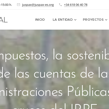
-15:00 h.
juspax@juspax-es.org
+34 618 06 40 78
AL
INICIO
LA ENTIDAD
PROYECTOS
puestos, la sosteni
de las cuentas de la
istraciones Públicas