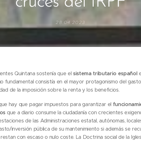
cruces del IRPF
28.04.2023
entes Quintana sostenía que el
sistema tributario español
e
o fundamental consistía en el mayor protagonismo del gasto
idad de la imposición sobre la renta y los beneficios.
que hay que pagar impuestos para garantizar el
funcionami
cos
que a diario consume la ciudadanía con crecientes exigenc
taciones de las Administraciones estatal, autónomas, locales
sto/inversión pública de su mantenimiento si además se rec
prestan con escaso o nulo coste. La Doctrina social de la Igle