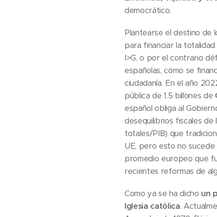
democrático.
Plantearse el destino de
para financiar la totalida
I>G, o por el contrario dé
españolas, cómo se financ
ciudadanía. En el año 2022
pública de 1.5 billones de
español obliga al Gobiern
desequilibrios fiscales de
totales/PIB) que tradicio
UE, pero esto no sucede e
promedio europeo que fue 
recientes reformas de algu
Como ya se ha dicho
un p
Iglesia católica
. Actualme