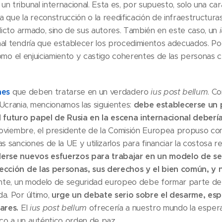
 tribunal internacional. Esta es, por supuesto, solo una cara 
ta que la reconstrucción o la reedificación de infraestructuras
flicto armado, sino de sus autores. También en este caso, un
al tendría que establecer los procedimientos adecuados. Podrí
 como el enjuiciamiento y castigo coherentes de las personas c
nes
que deben tratarse en un verdadero
ius post bellum
. C
Ucrania, mencionamos las siguientes:
debe establecerse un 
l futuro papel de Rusia en la escena internacional deber
oviembre, el presidente de la Comisión Europea propuso conf
s sanciones de la UE y utilizarlos para financiar la costosa 
rse nuevos esfuerzos para trabajar en un modelo de se
ección de las personas, sus derechos y el bien común, y n
nte, un modelo de seguridad europeo debe formar parte de 
a. Por último,
urge un debate serio sobre el desarme, esp
eares.
El
ius post bellum
ofrecería a nuestro mundo la esper
o a un auténtico orden de paz.