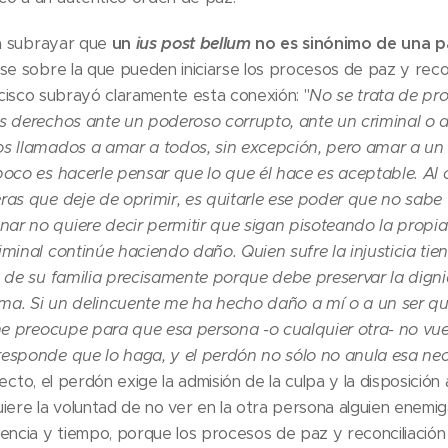
ía subrayar que
un
ius post bellum
no es sinónimo de una pa
se sobre la que pueden iniciarse los procesos de paz y reconc
isco subrayó claramente esta conexión: "
No se trata de pr
s derechos ante un poderoso corrupto, ante un criminal o 
s llamados a amar a todos, sin excepción, pero amar a un 
oco es hacerle pensar que lo que él hace es aceptable. Al 
as que deje de oprimir, es quitarle ese poder que no sabe u
r no quiere decir permitir que sigan pisoteando la propia 
iminal continúe haciendo daño. Quien sufre la injusticia ti
s de su familia precisamente porque debe preservar la dign
ma. Si un delincuente me ha hecho daño a mí o a un ser qu
 me preocupe para que esa persona -o cualquier otra- no vu
esponde que lo haga, y el perdón no sólo no anula esa nec
fecto, el perdón exige la admisión de la culpa y la disposició
iere la voluntad de no ver en la otra persona alguien enemiga
encia y tiempo, porque los procesos de paz y reconciliación