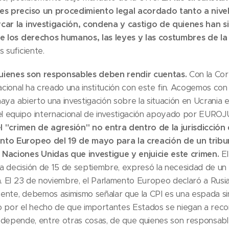
 es preciso un procedimiento legal acordado tanto a nive
car la investigación, condena y castigo de quienes han s
de los derechos humanos, las leyes y las costumbres de la
 suficiente.
uienes son responsables deben rendir cuentas.
Con la Cor
nacional ha creado una institución con este fin. Acogemos con
 haya abierto una investigación sobre la situación en Ucrania
 equipo internacional de investigación apoyado por EUROJU
"crimen de agresión" no entra dentro de la jurisdicción 
nto Europeo del 19 de mayo para la creación de un tribun
Naciones Unidas que investigue y enjuicie este crimen.
El
a decisión de 15 de septiembre, expresó la necesidad de un
a. El 23 de noviembre, el Parlamento Europeo declaró a Rusi
nte, debemos asimismo señalar que la CPI es una espada sin
o por el hecho de que importantes Estados se niegan a reco
 depende, entre otras cosas, de que quienes son responsabl