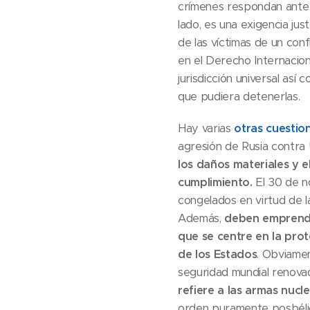
crímenes respondan ante un
lado, es una exigencia jus
de las víctimas de un con
en el Derecho Internacion
jurisdicción universal así
que pudiera detenerlas.
Hay varias
otras cuestio
agresión de Rusia contra 
los daños materiales y e
cumplimiento.
El 30 de n
congelados en virtud de la
Además,
deben emprende
que se centre en la prot
de los Estados
. Obviame
seguridad mundial renovad
refiere a las armas nucl
orden puramente posbélic