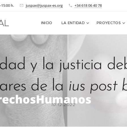
-15:00 h.
juspax@juspax-es.org
+34 618 06 40 78
AL
INICIO
LA ENTIDAD
PROYECTOS
dad y la justicia de
lares de la
ius post 
10.12.2022