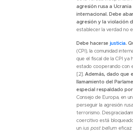
agresión rusa a Ucrania
internacional. Debe abar
agresión y la violación 
establecer la verdad no es
Debe hacerse
justicia
. Q
(CPI), la comunidad inter
que el fiscal de la CPI ya
estado cooperando con el
[2].
Además, dado que el 
llamamiento del Parlame
especial respaldado por 
Consejo de Europa, en un
perseguir la agresión rus
terrorismo. Desgraciadame
coercitivo está bloquead
un
ius post bellum
eficaz