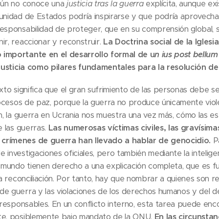
 aún no conoce una
justicia tras la guerra
explícita, aunque ex
munidad de Estados podría inspirarse y que podría aprovech
esponsabilidad de proteger, que en su comprensión global, se
ir, reaccionar y reconstruir.
La Doctrina social de la Igles
 importante en el desarrollo formal de u
n ius post bellum
a justicia como pilares fundamentales para la resolución d
to significa que el gran sufrimiento de las personas debe s
procesos de paz, porque la guerra no produce únicamente viole
n, la guerra en Ucrania nos muestra una vez más, cómo las esp
e las guerras.
Las numerosas víctimas civiles, las gravísima
crímenes de guerra han llevado a hablar de genocidio.
Pa
 investigaciones oficiales, pero también mediante la intelige
el mundo tienen derecho a una explicación completa, que es 
la reconciliación. Por tanto, hay que nombrar a quienes son r
e guerra y las violaciones de los derechos humanos y del de
s responsables. En un conflicto interno, esta tarea puede e
te, posiblemente bajo mandato de la ONU.
En las circunstan