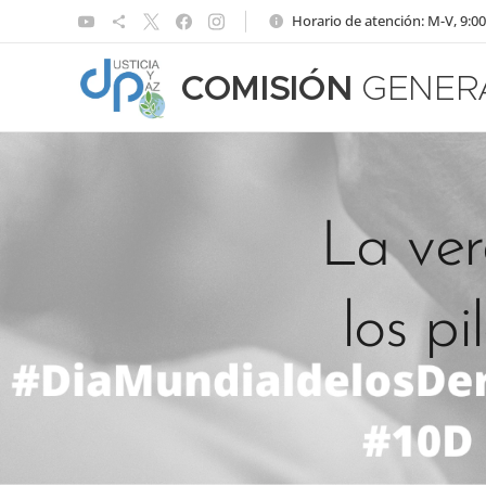
Horario de atención: M-V, 9:00
COMISIÓN
GENER
La ver
los pi