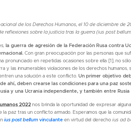
nacional de los Derechos Humanos, el 10 de diciembre de 20
 reflexiones sobre la justicia tras la guerra (ius post bellum
es,
la guerra de agresión de la Federación Rusa contra Uc
ernacional.
Con gran preocupación por las personas que sufr
ha pronunciado en repetidas ocasiones sobre ella [1], no sól
rra y las innumerables violaciones de los derechos humanos, 
entren una solución a este conflicto.
Un primer objetivo debe
r de ahí, deben crearse las condiciones para una paz soste
Rusia y una Ucrania independiente, y también entre Rusia
 Humanos 2022
nos brinda la oportunidad de expresar alguna
e la paz tras un conflicto armado. Esperamos que la comunid
un
ius post bellum
vinculante
en virtud del derecho
ius ad b