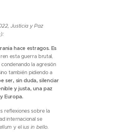
22, Justicia y Paz
):
rania hace estragos. Es
en esta guerra brutal,
o condenando la agresión
sino también pidiendo a
 ser, sin duda, silenciar
nible y justa, una paz
 y Europa.
s reflexiones sobre la
ad internacional se
ellum
y el i
us in bello.