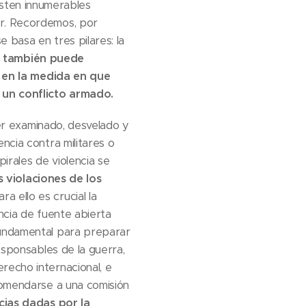
isten innumerables
ar. Recordemos, por
 basa en tres pilares: la
ia también puede
en la medida en que
e un conflicto armado.
er examinado, desvelado y
ncia contra militares o
irales de violencia se
s violaciones de los
ra ello es crucial la
ncia de fuente abierta
fundamental para preparar
esponsables de la guerra,
recho internacional, e
ncomendarse a una comisión
cias dadas por la