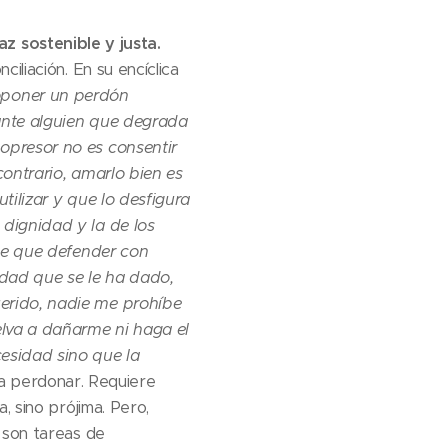
z sostenible y justa.
iliación. En su encíclica
oponer un perdón
ante alguien que degrada
opresor no es consentir
contrario, amarlo bien es
tilizar y que lo desfigura
dignidad y la de los
ene que defender con
idad que se le ha dado,
erido, nadie me prohíbe
elva a dañarme ni haga el
esidad sino que la
n a perdonar. Requiere
, sino prójima. Pero,
 son tareas de