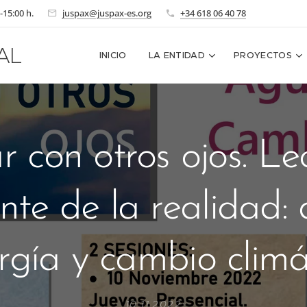
-15:00 h.
juspax@juspax-es.org
+34 618 06 40 78
AL
INICIO
LA ENTIDAD
PROYECTOS
r con otros ojos. Le
nte de la realidad:
rgía y cambio climá
10.11.2022