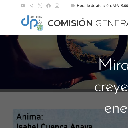
Horario de atención: M-V, 9:00
COMISIÓN
GENER
Mira
creye
ene