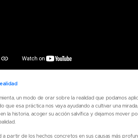
realidad
mienta, un modo de orar sobre la realidad que podamos apli
 que esa práctica nos vaya ayudando a cultivar una mirada,
n la historia, acoger su acción salvífica y dejarnos mover po
alidad.
d a partir de los hechos concretos en sus causas más profun