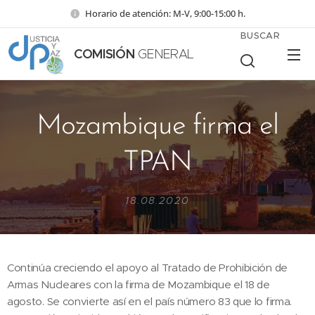
Horario de atención: M-V, 9:00-15:00 h.
BUSCAR
COMISIÓN
GENERAL
Mozambique firma el
TPAN
18.08.2020
Continúa creciendo el apoyo al Tratado de Prohibición de
Armas Nucleares con la firma de Mozambique el 18 de
agosto. Se convierte así en el país número 83 que lo firma.