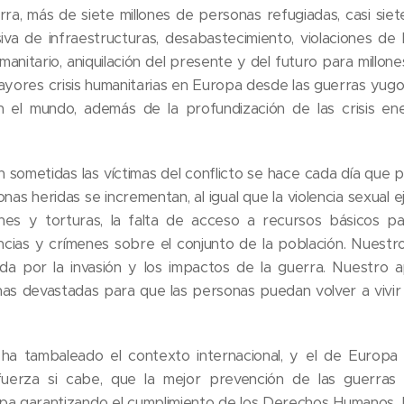
ra, más de siete millones de personas refugiadas, casi sie
siva de infraestructuras, desabastecimiento, violaciones 
anitario, aniquilación del presente y del futuro para millone
yores crisis humanitarias en Europa desde las guerras yugos
 el mundo, además de la profundización de las crisis ene
án sometidas las víctimas del conflicto se hace cada día que 
as heridas se incrementan, al igual que la violencia sexual e
iones y torturas, la falta de acceso a recursos básicos pa
encias y crímenes sobre el conjunto de la población. Nuestr
da por la invasión y los impactos de la guerra. Nuestro a
nas devastadas para que las personas puedan volver a vivi
ha tambaleado el contexto internacional, y el de Europa 
fuerza si cabe, que la mejor prevención de las guerras 
a garantizando el cumplimiento de los Derechos Humanos. 