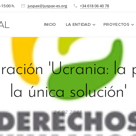
-15:00 h.
juspax@juspax-es.org
+34 618 06 40 78
AL
INICIO
LA ENTIDAD
PROYECTOS
ración 'Ucrania: la 
la única solución'
24.02.2023