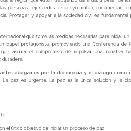
toda la región que están trabajando día a día, a pesar de las d
 las personas, tejer redes de apoyo mutuo, documentar crím
acia. Proteger y apoyar a la sociedad civil es fundamental
nternacional que tome las medidas necesarias para iniciar u
n papel protagonista, promoviendo una Conferencia de Paz
ue asuma el compromiso de impulsar una iniciativa b
z duradera.
mantes abogamos por la diplomacia y el diálogo como ún
. La paz es urgente. La paz es la única solución y la dip
to.
con el único objetivo de iniciar un proceso de paz.