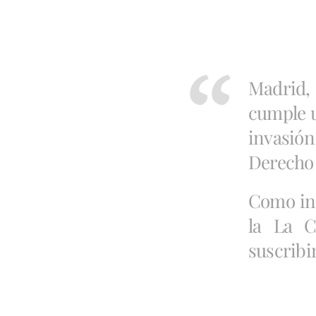
Madrid,
cumple u
invasión
Derecho 
Como in
la La C
suscribi