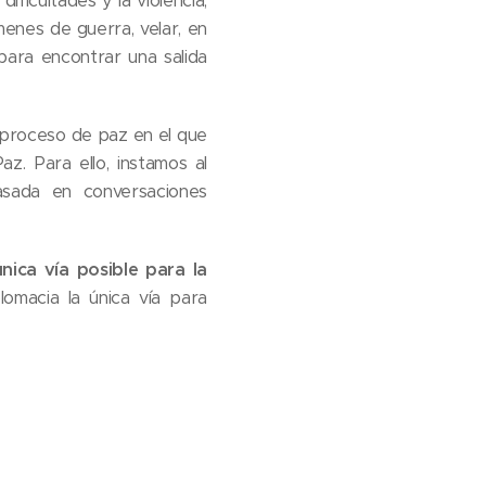
ificultades y la violencia,
enes de guerra, velar, en
 para encontrar una salida
n proceso de paz en el que
. Para ello, instamos al
asada en conversaciones
ica vía posible para la
lomacia la única vía para