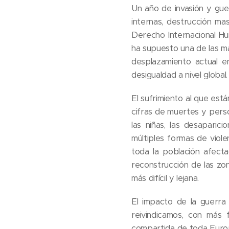
Un año de invasión y guer
internas, destrucción ma
Derecho Internacional Hum
ha supuesto una de las ma
desplazamiento actual en
desigualdad a nivel global.
El sufrimiento al que est
cifras de muertes y person
las niñas, las desaparic
múltiples formas de viol
toda la población afecta
reconstrucción de las zo
más difícil y lejana.
El impacto de la guerra 
reivindicamos, con más 
compartida de toda Europ