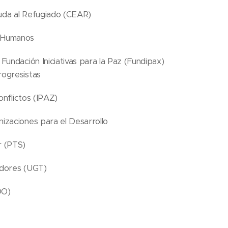
uda al Refugiado (CEAR)
 Humanos
Fundación Iniciativas para la Paz (Fundipax)
rogresistas
onflictos (IPAZ)
izaciones para el Desarrollo
r (PTS)
adores (UGT)
OO)