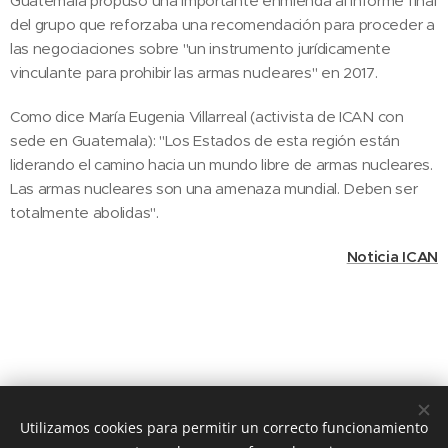
Guatemala propuso una importante enmienda al informe final
del grupo que reforzaba una recomendación para proceder a
las negociaciones sobre "un instrumento jurídicamente
vinculante para prohibir las armas nucleares" en 2017.
Como dice María Eugenia Villarreal (activista de ICAN con
sede en Guatemala): "Los Estados de esta región están
liderando el camino hacia un mundo libre de armas nucleares.
Las armas nucleares son una amenaza mundial. Deben ser
totalmente abolidas".
Noticia ICAN
Utilizamos cookies para permitir un correcto funcionamiento
© 2020 JUSTICIA Y PAZ C/ Rafael de Riego 16, 3º dcha. Madrid,
28045