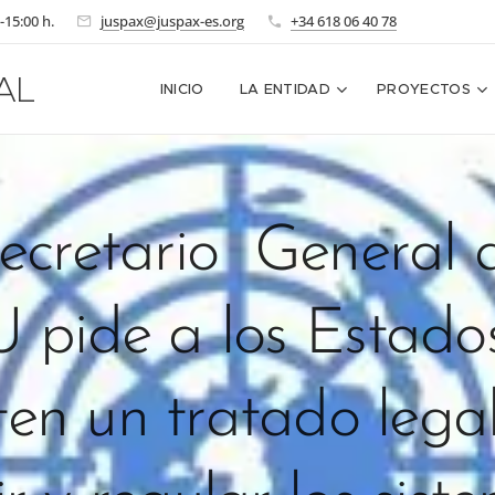
-15:00 h.
juspax@juspax-es.org
+34 618 06 40 78
AL
INICIO
LA ENTIDAD
PROYECTOS
ecretario General 
pide a los Estado
en un tratado lega