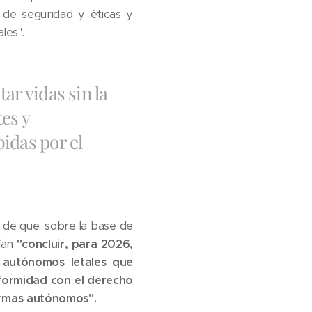
, de seguridad y éticas y
les".
ar vidas sin la
es y
idas por el
 de que, sobre la base de
rían
"concluir, para 2026,
s autónomos letales que
nformidad con el derecho
 armas autónomos".