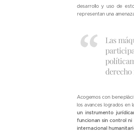
desarrollo y uso de esto
representan una amenaza 
Las máqui
particip
política
derecho 
Acogemos con beneplácito
los avances logrados en l
un instrumento jurídic
funcionan sin control n
internacional humanitar