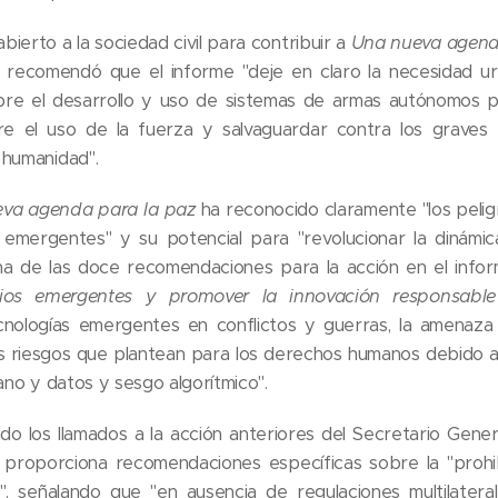
ierto a la sociedad civil para contribuir a
Una nueva agend
ts recomendó que el informe "deje en claro la necesidad u
bre el desarrollo y uso de sistemas de armas autónomos p
re el uso de la fuerza y ​​salvaguardar contra los grave
 humanidad".
va agenda para la paz
ha reconocido claramente "los pelig
 emergentes" y su potencial para "revolucionar la dinámic
na de las doce recomendaciones para la acción en el inform
nios emergentes y promover la innovación responsable
cnologías emergentes en conflictos y guerras, la amenaz
os riesgos que plantean para los derechos humanos debido a
ano y datos y sesgo algorítmico".
do los llamados a la acción anteriores del Secretario Gener
proporciona recomendaciones específicas sobre la "prohib
, señalando que "en ausencia de regulaciones multilaterale