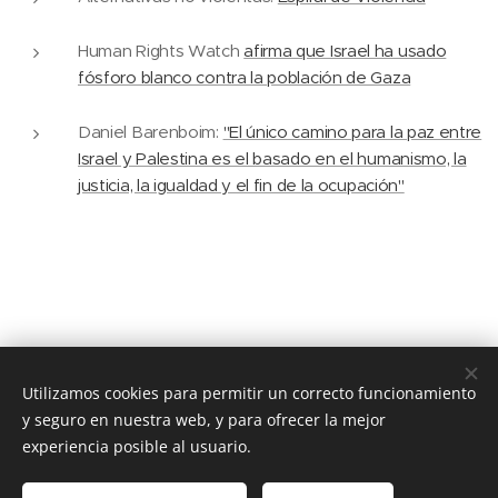
Human Rights Watch
afirma que Israel ha usado
fósforo blanco contra la población de Gaza
Daniel Barenboim:
"El único camino para la paz entre
Israel y Palestina es el basado en el humanismo, la
justicia, la igualdad y el fin de la ocupación"
Utilizamos cookies para permitir un correcto funcionamiento
© 2020 JUSTICIA Y PAZ C/ Rafael de Riego 16, 3º dcha. Madrid,
28045
y seguro en nuestra web, y para ofrecer la mejor
experiencia posible al usuario.
Cookies
Idiomas