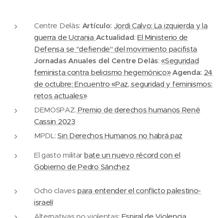
Centre Delàs:
Artículo:
Jordi Calvo:
La izquierda y la
guerra de Ucrania
Actualidad
:
El Ministerio de
Defensa se "defiende" del movimiento pacifista
Jornadas Anuales del Centre Delàs
:
«Seguridad
feminista contra belicismo hegemónico»
Agenda:
24
de octubre: Encuentro «Paz, seguridad y feminismos:
retos actuales»
DEMOSPAZ.
Premio de derechos humanos René
Cassin 2023
MPDL:
Sin Derechos Humanos no habrá paz
El gasto militar
bate un nuevo récord con el
Gobierno de Pedro Sánchez
Ocho claves
para entender el conflicto palestino-
israelí
Alternativas no violentas:
Espiral de Violencia