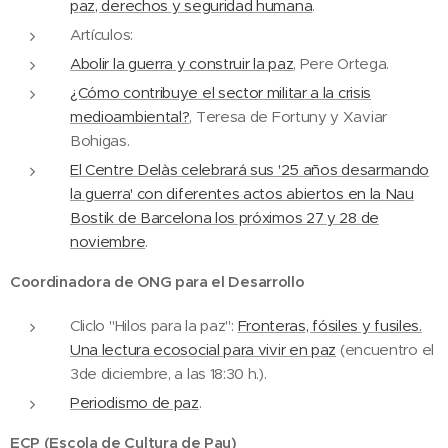
paz, derechos y seguridad humana
.
Artículos:
Abolir la guerra y construir la paz
, Pere Ortega.
¿Cómo contribuye el sector militar a la crisis
medioambiental?
, Teresa de Fortuny y Xaviar
Bohigas.
El Centre Delàs celebrará sus '25 años desarmando
la guerra' con diferentes actos abiertos en la Nau
Bostik de Barcelona los próximos 27 y 28 de
noviembre
.
Coordinadora de ONG para el Desarrollo
Cliclo "Hilos para la paz":
Fronteras, fósiles y fusiles.
Una lectura ecosocial para vivir en paz
(encuentro el
3de diciembre, a las 18:30 h.).
Periodismo de paz
.
ECP (Escola de Cultura de Pau)