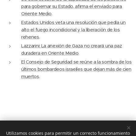
para gobernar su Estado, afirma el enviado para
Oriente Medio
.
Estados Unidos veta una resolución que pedía un
alto el fuego incondicional y la liberación de los
rehenes
.
Lazzarini: La anexión de Gaza no creará una paz
duradera en Oriente Medio
.
El Consejo de Seguridad se reúne a la sombra de los
últimos bombardeos israelíes que dejan más de cien
muertos
.
Utilizamos cookies para permitir un correcto funcionamiento
© 2020 JUSTICIA Y PAZ C/ Rafael de Riego 16, 3º dcha. Madrid,