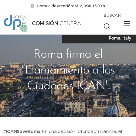
Horario de atención: M-V, 9:00-15:00 h.
BUSCAR
COMISIÓN
GENERAL
Roma firma el
"Llamamiento a las
Ciudades ICAN"
18.03.2024
#ICANSaveRoma
. En una decisión rotunda y unánime, el