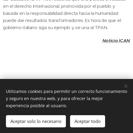
en el derecho internacional, promovida por el pueblo y
basada en la responsabilidad directa hacia la humanidad
puede dar resultados transformadores. Es hora de que el
gobierno italiano siga su ejemplo y se una al TPAN.
Noticia ICAN
Utilizamos cookies para permitir un correcto funcionamiento
© 2020 JUSTICIA Y PAZ C/ Rafael de Riego 16, 3º dcha. Madrid,
28045
y seguro en nuestra web, y para ofrecer la mejor
experiencia posible al usuario.
Cookies
Idiomas
Aceptar solo lo necesario
Aceptar todo
Español
English