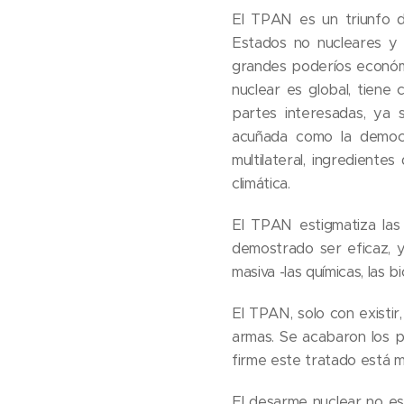
El TPAN es un triunfo de
Estados no nucleares y 
grandes poderíos económi
nuclear es global, tiene 
partes interesadas, ya 
acuñada como la democr
multilateral, ingrediente
climática.
El TPAN estigmatiza las
demostrado ser eficaz, 
masiva -las químicas, las b
El TPAN, solo con existi
armas. Se acabaron los p
firme este tratado está m
El desarme nuclear no es