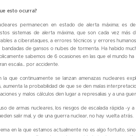
que esto ocurra?
ucleares permanecen en estado de alerta máxima; es deci
stos sistemas de alerta máxima, que son cada vez más 
ables a ciberataques, a errores técnicos y errores humanos
mo bandadas de gansos o nubes de tormenta. Ha habido much
úblicamente sabemos de 6 ocasiones en las que el mundo ha
an escala... por accidente.
n la que continuamente se lanzan amenazas nucleares explí
as, aumenta la probabilidad de que se den malas interpretaci
aciones y malos cálculos den lugar a represalias y a una guer
uso de armas nucleares, los riesgos de escalada rápida -y a 
en salir mal, y de una guerra nuclear, no hay vuelta atrás.
trema en la que estamos actualmente no es algo fortuito, sino