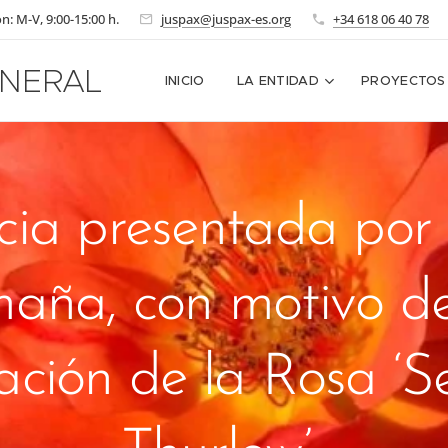
n: M-V, 9:00-15:00 h.
juspax@juspax-es.org
+34 618 06 40 78
NERAL
INICIO
LA ENTIDAD
PROYECTOS
cia presentada por 
aña, con motivo de
ación de la Rosa ‘S