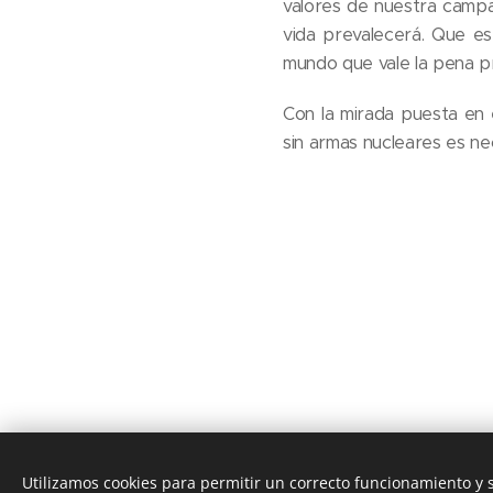
valores de nuestra campa
vida prevalecerá. Que es
mundo que vale la pena p
Con la mirada puesta en 
sin armas nucleares es ne
Utilizamos cookies para permitir un correcto funcionamiento y 
© 2020 JUSTICIA Y PAZ C/ Rafael de Riego 16,