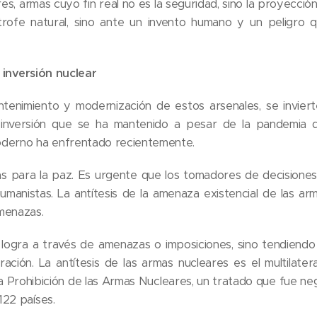
es, armas cuyo fin real no es la seguridad, sino la proyecció
rofe natural, sino ante un invento humano y un peligr
a inversión nuclear
tenimiento y modernización de estos arsenales, se invierte 
a inversión que se ha mantenido a pesar de la pandemia
oderno ha enfrentado recientemente.
s para la paz. Es urgente que los tomadores de decisiones
umanistas. La antítesis de la amenaza existencial de las ar
menazas.
e logra a través de amenazas o imposiciones, sino tendien
ión. La antítesis de las armas nucleares es el multilatera
a Prohibición de las Armas Nucleares, un tratado que fue n
122 países.