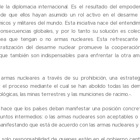
 la diplomacia internacional. Es el resultado del empode
de que ellos hayan asumido un rol activo en el desarme n
cos y militares del mundo. Esta iniciativa nace del entendi
consecuencias globales, y por lo tanto su solución es cole
sea que tengan o no armas nucleares. Esta refrescante 
atización del desarme nuclear promueve la cooperación
s que también son indispensables para enfrentar la otra amen
 armas nucleares a través de su prohibición, una estrateg
y el proceso mediante el cual se han abolido todas las de
iológicas, las minas terrestres y las municiones de racimo.-.
r, hace que los países deban manifestar una posición concr
untos intermedios: o las armas nucleares son aceptables o 
anifestando que está de acuerdo con las armas nucleares y t
 solo responsabilidad de quienes están en el gobierno centr