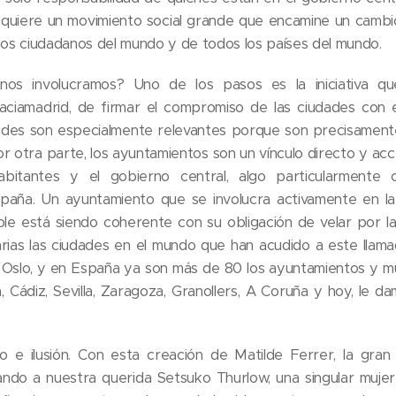
equiere un movimiento social grande que encamine un cambi
 los ciudadanos del mundo y de todos los países del mundo.
os involucramos? Uno de los pasos es la iniciativa 
aciamadrid, de firmar el compromiso de las ciudades con 
dades son especialmente relevantes porque son precisamente
r otra parte, los ayuntamientos son un vínculo directo y acc
bitantes y el gobierno central, algo particularmente 
aña. Un ayuntamiento que se involucra activamente en la 
ble está siendo coherente con su obligación de velar por l
rias las ciudades en el mundo que han acudido a este llamad
Oslo, y en España ya son más de 80 los ayuntamientos y mu
, Cádiz, Sevilla, Zaragoza, Granollers, A Coruña y hoy, le d
o e ilusión. Con esta creación de Matilde Ferrer, la gran
ndo a nuestra querida Setsuko Thurlow, una singular mujer