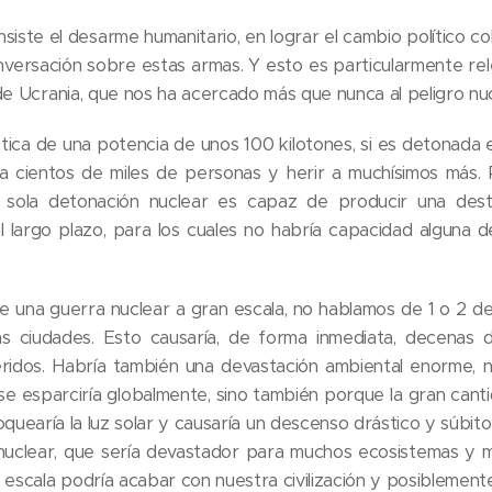
iste el desarme humanitario, en lograr el cambio político c
nversación sobre estas armas. Y esto es particularmente re
de Ucrania, que nos ha acercado más que nunca al peligro nuc
tica de una potencia de unos 100 kilotones, si es detonada 
 cientos de miles de personas y herir a muchísimos más. 
na sola detonación nuclear es capaz de producir una dest
al largo plazo, para los cuales no habría capacidad alguna
e una guerra nuclear a gran escala, no hablamos de 1 o 2 de
as ciudades. Esto causaría, de forma inmediata, decenas 
eridos. Habría también una devastación ambiental enorme, n
 se esparciría globalmente, sino también porque la gran canti
oquearía la luz solar y causaría un descenso drástico y súbit
nuclear, que sería devastador para muchos ecosistemas y m
 escala podría acabar con nuestra civilización y posiblement