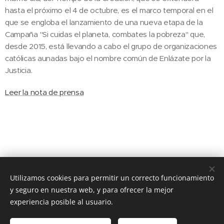
hasta el próximo el 4 de octubre, es el marco temporal en el
que se engloba el lanzamiento de una nueva etapa de la
Campaña "Si cuidas el planeta, combates la pobreza" que,
desde 2015, está llevando a cabo el grupo de organizaciones
católicas aunadas bajo el nombre común de Enlázate por la
Justicia.
Leer la nota de prensa
Utilizamos cookies para permitir un correcto funcionamiento
© 2020 JUSTICIA Y PAZ C/ Rafael de Riego 16, 3º dcha. Madrid,
28045
y seguro en nuestra web, y para ofrecer la mejor
experiencia posible al usuario.
Cookies
Idiomas