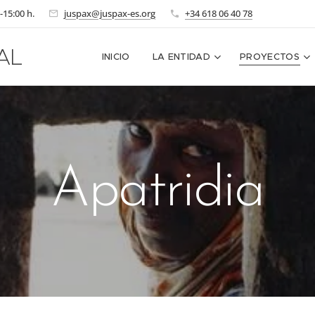
-15:00 h.
juspax@juspax-es.org
+34 618 06 40 78
AL
INICIO
LA ENTIDAD
PROYECTOS
Apatridia