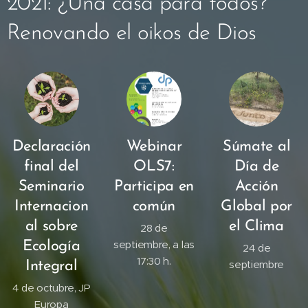
2021: ¿Una casa para todos?
Renovando el oikos de Dios
Declaración
Webinar
Súmate al
final del
OLS7:
Día de
Seminario
Participa en
Acción
Internacion
común
Global por
al sobre
el Clima
28 de
septiembre, a las
Ecología
24 de
17:30 h.
septiembre
Integral
4 de octubre, JP
Europa