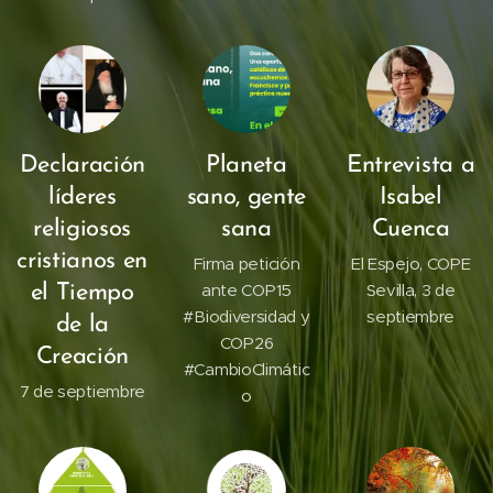
Declaración
Planeta
Entrevista a
líderes
sano, gente
Isabel
religiosos
sana
Cuenca
cristianos en
Firma petición
El Espejo, COPE
ante COP15
Sevilla, 3 de
el Tiempo
#Biodiversidad y
septiembre
de la
COP26
Creación
#CambioClimátic
7 de septiembre
o