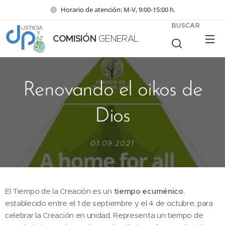
Horario de atención: M-V, 9:00-15:00 h.
BUSCAR
COMISIÓN
GENERAL
Renovando el oikos de
Dios
01.09.2021
El Tiempo de la Creación es un
tiempo ecuménico
,
establecido entre el 1 de septiembre y el 4 de octubre, para
celebrar la Creación en unidad. Representa un tiempo de