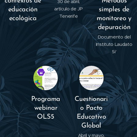
contextos de
Métodos
30 de abril,
artículo de JP
educación
simples de
Tenerife
ecológica
monitoreo y
depuración
Documento del
Instituto Laudato
Si'
Programa
Cuestionari
webinar
o Pacto
OLS5
Educativo
Global
Abril y mayo.