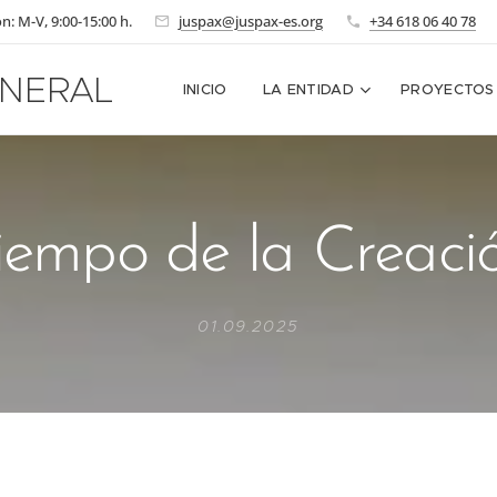
n: M-V, 9:00-15:00 h.
juspax@juspax-es.org
+34 618 06 40 78
NERAL
INICIO
LA ENTIDAD
PROYECTOS
iempo de la Creaci
01.09.2025