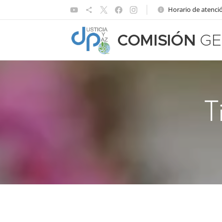
Horario de atenció
COMISIÓN
GE
T