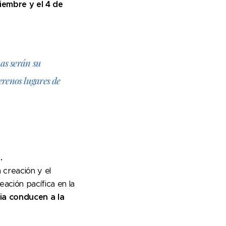
tiembre y el 4 de
uas serán su
erenos lugares de
.
a creación y el
eación pacífica en la
cia conducen a la