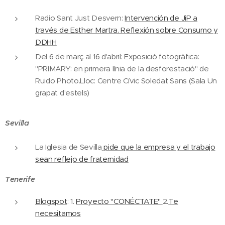
Radio Sant Just Desvern:
Intervención de JiP a
través de Esther Martra. Reflexión sobre Consumo y
DDHH
Del 6 de març al 16 d'abril: Exposició fotogràfica:
"PRIMARY: en primera línia de la desforestació" de
Ruido Photo.Lloc: Centre Cívic Soledat Sans (Sala Un
grapat d'estels)
Sevilla
La Iglesia de Sevilla
pide que la empresa y el trabajo
sean reflejo de fraternidad
Tenerife
Blogspot
: 1.
Proyecto "CONÉCTATE"
2.
Te
necesitamos