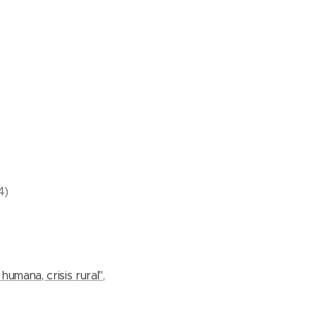
4)
s humana, crisis rural"
,