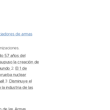
nciadores de armas
izaciones.
do 57 años del
supuso la creación de
 mundo
2.
El 1 de
prueba nuclear
all
3 .
Disminuye el
la industria de las
ón de las Armas