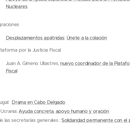
Nucleares
graciones
Desplazamientos apátridas
:
Únete a la colación
ataforma por la Justicia Fiscal
Juan A. Gimeno Ullastres,
nuevo coordinador de la Platafor
Fiscal
ugal:
Drama en Cabo Delgado
 Ucrania:
Ayuda concreta, apoyo humano y oración
e las secretarías generales :
Solidaridad permanente con el 