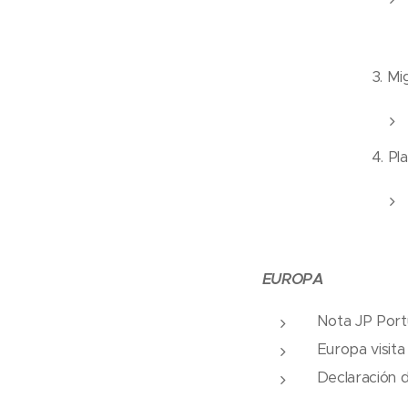
3. Mi
4. Pl
EUROPA
Nota JP Port
Europa visita
Declaración d