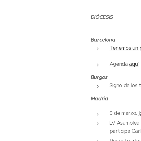
DIÓCESIS
Barcelona
Tenemos un 
Agenda
aquí
Burgos
Signo de los 
Madrid
9 de marzo.
I
LV Asamblea G
participa Car
Respeto
a l