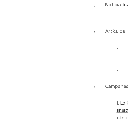
Noticia:
In
Artículos
Campañas
1.
La 
final
infor