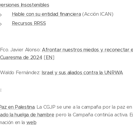
versiones Insostenibles
Hable con su entidad financiera
(Acción ICAN)
Recursos RRSS
Fco. Javier Alonso:
Afrontar nuestros miedos y reconectar 
Cuaresma de 2024
[
EN
]
Waldo Fernández:
Israel y sus aliados contra la UNRWA
:
Paz en Palestina
. La CGJP se une a la campaña por la paz en 
izado la huelga de hambre
pero la Campaña continúa activa. E
mación en la
web