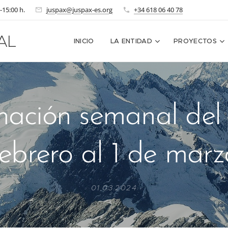
-15:00 h.
juspax@juspax-es.org
+34 618 06 40 78
AL
INICIO
LA ENTIDAD
PROYECTOS
mación semanal del
febrero al 1 de marz
01.03.2024