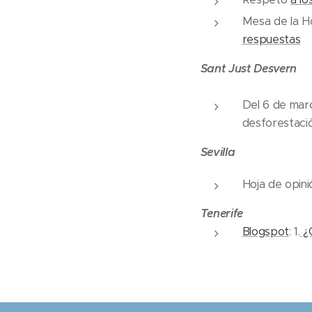
Mesa de la Ho
respuestas
Sant Just
Desvern
Del 6 de març 
desforestació
Sevilla
Hoja de opini
Tenerife
Blogspot
: 1.
¿Q