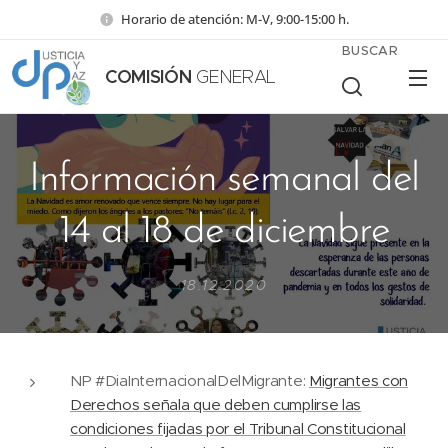
Horario de atención: M-V, 9:00-15:00 h.
BUSCAR
COMISIÓN
GENERAL
Información semanal del
14 al 18 de diciembre
18.12.2020
NP #DiaInternacionalDelMigrante:
Migrantes con
Derechos señala que deben cumplirse las
condiciones fijadas por el Tribunal Constitucional