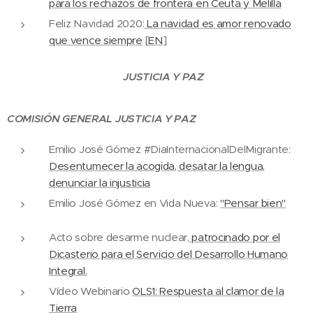
para los rechazos de frontera en Ceuta y Melilla
Feliz Navidad 2020:
La navidad es amor renovado
que vence siempre
[
EN
]
JUSTICIA Y PAZ
COMISIÓN GENERAL JUSTICIA Y PAZ
Emilio José Gómez #DiaInternacionalDelMigrante:
Desentumecer la acogida, desatar la lengua,
denunciar la injusticia
Emilio José Gómez en Vida Nueva:
"Pensar bien"
Acto sobre desarme nuclear,
patrocinado por el
Dicasterio para el Servicio del Desarrollo Humano
Integral.
Vídeo Webinario
OLS1: Respuesta al clamor de la
Tierra