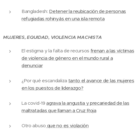
Bangladesh:
Detener la reubicación de personas
refugiadas rohinyás en una isla remota
MUJERES, EQUIDAD, VIOLENCIA MACHISTA
El estigma y la falta de recursos
frenan a las víctimas
de violencia de género en el mundo rural a
denunciar
¿Por qué escandaliza
tanto el avance de las mujeres
en los puestos de liderazgo?
La covid-19
agrava la angustia y precariedad de las
maltratadas que llaman a Cruz Roja
Otro abuso
que no es violación