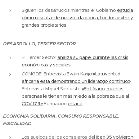
Siguen los desahucios mientras el Gobierno
estudia
cómo rescatar de nuevo a la banca, fondos buitre y
grandes propietarios
DESARROLLO, TERCER SECTOR
El Tercer Sector
analiza su papel durante las crisis
económicas y sociales
CONGDE: Entrevista Evalin Karijo:
«La juventud
africana está demostrando un liderazgo continuo»
Entrevista Miguel Santiuste:
«En Líbano, muchas
personas le tienen más miedo a la pobreza que al
COVID19»
Formación
enlace
ECONOMIA SOLIDARIA, CONSUMO RESPONSABLE,
FISCALIDAD
Los sueldos de los consejeros del I
bex 35 volvieron