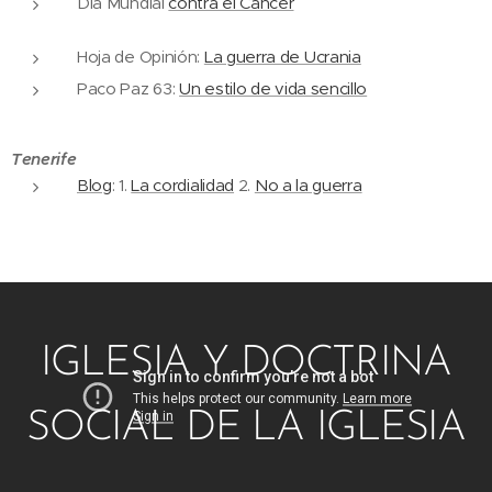
Día Mundial
contra el Cáncer
Hoja de Opinión:
La guerra de Ucrania
Paco Paz 63:
Un estilo de vida sencillo
Tenerife
Blog
: 1.
La cordialidad
2.
No a la guerra
IGLESIA Y DOCTRINA
SOCIAL DE LA IGLESIA