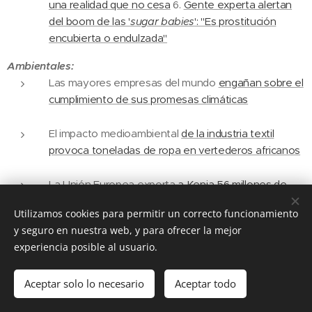
una realidad que no cesa
6.
Gente experta alertan
del boom de las '
sugar babies
': "Es prostitución
encubierta o endulzada"
Ambientales:
Las mayores empresas del mundo
engañan sobre el
cumplimiento de sus promesas climáticas
El impacto medioambiental
de la industria textil
provoca toneladas de ropa en vertederos africanos
La Unión Europea exporta
a Kenia 56 millones de
prendas que acaban en vertederos
Utilizamos cookies para permitir un correcto funcionamiento
y seguro en nuestra web, y para ofrecer la mejor
Jason Hickel: «Solucionar la crisis ecológica y
experiencia posible al usuario.
garantizar
una vida buena para todos requiere salir
del capitalismo»
Aceptar solo lo necesario
Aceptar todo
Un futuro
más verde para Granada