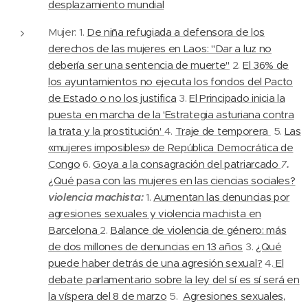
desplazamiento mundial
Mujer: 1.
De niña refugiada a defensora de los
derechos de las mujeres en Laos: "Dar a luz no
debería ser una sentencia de muerte"
2.
El 36% de
los ayuntamientos no ejecuta los fondos del Pacto
de Estado o no los justifica
3.
El Principado inicia la
puesta en marcha de la 'Estrategia asturiana contra
la trata y la prostitución'
4.
Traje de temporera
5.
Las
«mujeres imposibles» de República Democrática de
Congo
6.
Goya a la consagración del patriarcado
7
.
¿Qué pasa con las mujeres en las ciencias sociales?
violencia machista:
1.
Aumentan las denuncias por
agresiones sexuales y violencia machista en
Barcelona
2.
Balance de violencia de género: más
de dos millones de denuncias en 13 años
3.
¿Qué
puede haber detrás de una agresión sexual?
4.
El
debate parlamentario sobre la ley del sí es sí será en
la víspera del 8 de marzo
5.
Agresiones sexuales,