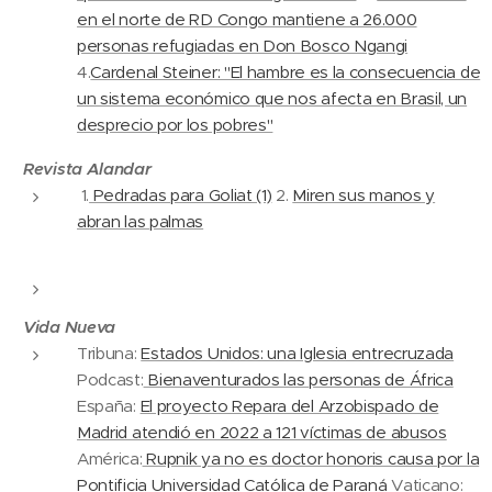
en el norte de RD Congo mantiene a 26.000
personas refugiadas en Don Bosco Ngangi
4.
Cardenal Steiner: "El hambre es la consecuencia de
un sistema económico que nos afecta en Brasil, un
desprecio por los pobres"
Revista Alandar
1.
Pedradas para Goliat (1)
2.
Miren sus manos y
abran las palmas
Vida Nueva
Tribuna:
Estados Unidos: una Iglesia entrecruzada
Podcast:
Bienaventurados las personas de África
España:
El proyecto Repara del Arzobispado de
Madrid atendió en 2022 a 121 víctimas de abusos
América:
Rupnik ya no es doctor honoris causa por la
Pontificia Universidad Católica de Paraná
Vaticano: