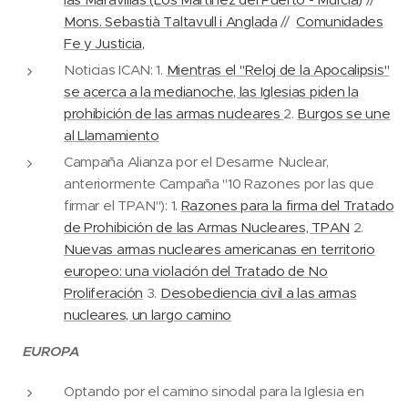
Mons. Sebastià Taltavull i Anglada
//
Comunidades
Fe y Justicia,
Noticias ICAN: 1.
Mientras el "Reloj de la Apocalipsis"
se acerca a la medianoche, las Iglesias piden la
prohibición de las armas nucleares
2.
Burgos se une
al Llamamiento
Campaña Alianza por el Desarme Nuclear,
anteriormente Campaña "10 Razones por las que
firmar el TPAN"): 1.
Razones para la firma del Tratado
de Prohibición de las Armas Nucleares, TPAN
2.
Nuevas armas nucleares americanas en territorio
europeo: una violación del Tratado de No
Proliferación
3.
Desobediencia civil a las armas
nucleares, un largo camino
EUROPA
Optando por el camino sinodal para la Iglesia en