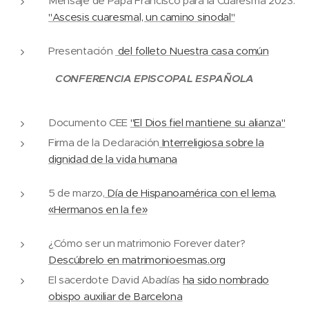
Mensaje de Papa Francisco para la Cuaresma 2023.
"Ascesis cuaresmal, un camino sinodal"
Presentación
del folleto Nuestra casa común
CONFERENCIA EPISCOPAL ESPAÑOLA
Documento CEE
"El Dios fiel mantiene su alianza"
Firma de la Declaración
Interreligiosa sobre la
dignidad de la vida humana
5 de marzo,
Día de Hispanoamérica con el lema,
«Hermanos en la fe»
¿Cómo ser un matrimonio Forever dater?
Descúbrelo en matrimonioesmas.org
El sacerdote David Abadías
ha sido nombrado
obispo auxiliar de Barcelona