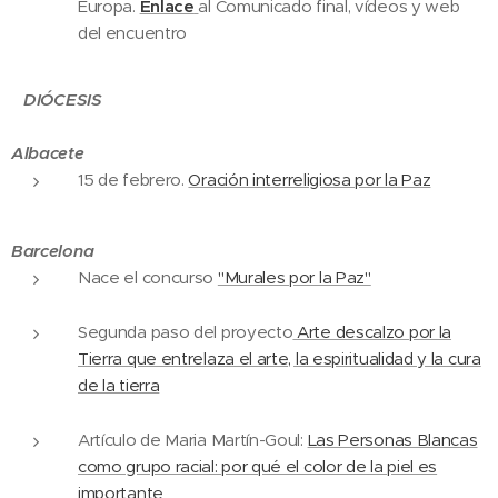
Europa.
Enlace
al Comunicado final, vídeos y web
del encuentro
DIÓCESIS
Albacete
15 de febrero.
Oración interreligiosa por la Paz
Barcelona
Nace el concurso
"Murales por la Paz"
Segunda paso del proyecto
Arte descalzo por la
Tierra que entrelaza el arte, la espiritualidad y la cura
de la tierra
Artículo de Maria Martín-Goul:
Las Personas Blancas
como grupo racial: por qué el color de la piel es
importante