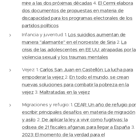
mire a las dos próximas décadas
4.
El Cermi elabora
dos documentos de propuestas en materia de
discapacidad para los programas electorales de los
partidos políticos
Infancia y juventud: 1.
Los suicidios aumentan de
manera "alarmante" en el noroeste de Siria
2.
La
crisis de las adolescentes en EE UU: atrapadas por la
violencia sexual y los traumas mentales
Vejez: 1.
Carlos San Juan en Castellón: La lucha para
empoderar la vejez
2.
En todo el mundo, se crean
nuevas soluciones para combatir la pobreza en la
vejez
3.
Maltratadas en la vejez
Migraciones y refugio: 1.
CEAR: Un año de refugio por
escribir: principales desafíos en materia de migración
y asilo
2.
De aplicar la ley a vivir como fugitivas: la
odisea de 21 fiscales afganas para llegar a España
3.
2023: El momento de la verdad para el