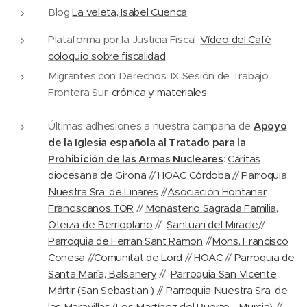
Blog
La veleta, Isabel Cuenca
Plataforma por la Justicia Fiscal.
Vídeo del Café
coloquio sobre fiscalidad
Migrantes con Derechos: IX Sesión de Trabajo
Frontera Sur,
crónica y materiales
Últimas adhesiones a nuestra campaña de
Apoyo
de la Iglesia española al Tratado para la
Prohibición de las Armas Nucleares
:
Cáritas
diocesana de Girona
//
HOAC Córdoba
//
Parroquia
Nuestra Sra. de Linares
//
Asociación Hontanar
Franciscanos TOR
//
Monasterio Sagrada Familia,
Oteiza de Berrioplano
//
Santuari del Miracle
//
Parroquia de Ferran Sant Ramon
//
Mons. Francisco
Conesa
//
Comunitat de Lord
//
HOAC
//
Parroquia de
Santa María, Balsanery
//
Parroquia San Vicente
Mártir (San Sebastian )
//
Parroquia Nuestra Sra. de
las Maravillas (Los Martínez del Puerto - Murcia)
//