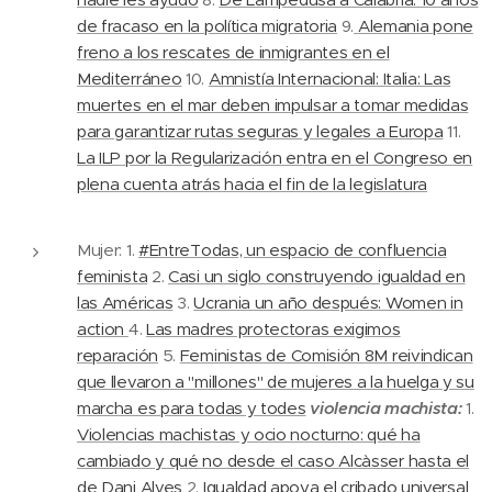
de fracaso en la política migratoria
9.
Alemania pone
freno a los rescates de inmigrantes en el
Mediterráneo
10.
Amnistía Internacional: Italia: Las
muertes en el mar deben impulsar a tomar medidas
para garantizar rutas seguras y legales a Europa
11.
La ILP por la Regularización entra en el Congreso en
plena cuenta atrás hacia el fin de la legislatura
Mujer: 1.
#EntreTodas, un espacio de confluencia
feminista
2.
Casi un siglo construyendo igualdad en
las Américas
3.
Ucrania un año después: Women in
action
4.
Las madres protectoras exigimos
reparación
5.
Feministas de Comisión 8M reivindican
que llevaron a "millones" de mujeres a la huelga y su
marcha es para todas y todes
violencia machista:
1.
Violencias machistas y ocio nocturno: qué ha
cambiado y qué no desde el caso Alcàsser hasta el
de Dani Alves
2.
Igualdad apoya el cribado universal