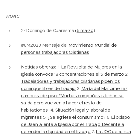
HOAC
2º Domingo de Cuaresma
(5 marzo)
#8M2023 Mensaje del
Movimiento Mundial de
personas trabajadoras Cristianas
Noticias obreras
: 1.
La Revuelta de Mujeres en la
Iglesia convoca 18 concentraciones el 5 de marzo
2.
Trabajadores y trabajadoras cristianas piden los
domingos libres de trabajo
3.
María del Mar Jiménez,
camarera de piso: "Muchas compañeras fichan su
salida pero vuelven a hacer el resto de
habitaciones"
4.
Situación legal y laboral de
migrantes
5.
¿Se agrieta el consumismo?
6.
El obispo
de Jaén alienta a Iglesia por el Trabajo Decente a
defender la dignidad en el trabajo
7.
La JOC denuncia