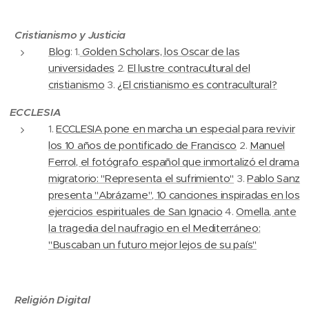
Cristianismo y Justicia
Blog
: 1.
G
olden Scholars, los Oscar de las
universidades
2.
El lustre contracultural del
cristianismo
3.
¿El cristianismo es contracultural?
ECCLESIA
1.
ECCLESIA pone en marcha un especial para revivir
los 10 años de pontificado de Francisco
2.
Manuel
Ferrol, el fotógrafo español que inmortalizó el drama
migratorio: "Representa el sufrimiento"
3.
Pablo Sanz
presenta "Abrázame", 10 canciones inspiradas en los
ejercicios espirituales de San Ignacio
4.
Omella, ante
la tragedia del naufragio en el Mediterráneo:
"Buscaban un futuro mejor lejos de su país"
Religión Digital