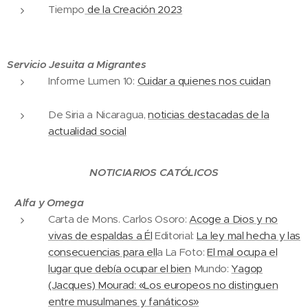
Tiempo
de la Creación 2023
Servicio Jesuita a Migrantes
Informe Lumen 10:
Cuidar a quienes nos cuidan
De Siria a Nicaragua,
noticias destacadas de la
actualidad social
NOTICIARIOS CATÓLICOS
Alfa y Omega
Carta de Mons. Carlos Osoro:
Acoge a Dios y no
vivas de espaldas a Él
Editorial:
La ley mal hecha y las
consecuencias para ell
a La Foto:
El mal ocupa el
lugar que debía ocupar el bien
Mundo:
Yagop
(Jacques) Mourad: «Los europeos no distinguen
entre musulmanes y fanáticos»