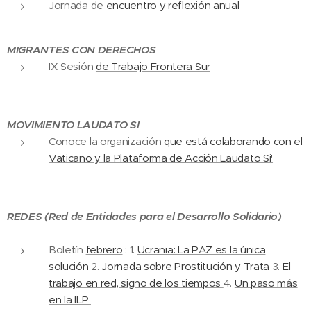
Jornada de
encuentro y reflexión anual
MIGRANTES CON DERECHOS
IX Sesión
de Trabajo Frontera Sur
MOVIMIENTO LAUDATO SI
Conoce la organización
que está colaborando con el
Vaticano y la Plataforma de Acción Laudato Si'
REDES (Red de Entidades para el Desarrollo Solidario)
Boletín
febrero
: 1.
Ucrania: La PAZ es la única
solución
2.
Jornada sobre Prostitución y Trata
3.
El
trabajo en red, signo de los tiempos
4.
Un paso más
en la ILP