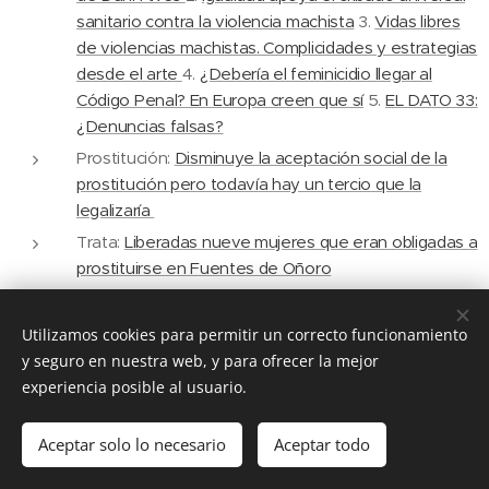
sanitario contra la violencia machista
3.
Vidas libres
de violencias machistas. Complicidades y estrategias
desde el arte
4.
¿Debería el feminicidio llegar al
Código Penal? En Europa creen que sí
5.
EL DATO 33:
¿Denuncias falsas?
Prostitución:
Disminuye la aceptación social de la
prostitución pero todavía hay un tercio que la
legalizaría
Trata:
Liberadas nueve mujeres que eran obligadas a
prostituirse en Fuentes de Oñoro
Utilizamos cookies para permitir un correcto funcionamiento
Ambientales:
y seguro en nuestra web, y para ofrecer la mejor
¿Cómo amenaza el cambio
climático a la producción
experiencia posible al usuario.
mundial de alimentos?
Aceptar solo lo necesario
Liberia:
multinacionales mineras evaden sus
Aceptar todo
responsabilidades medioambientales