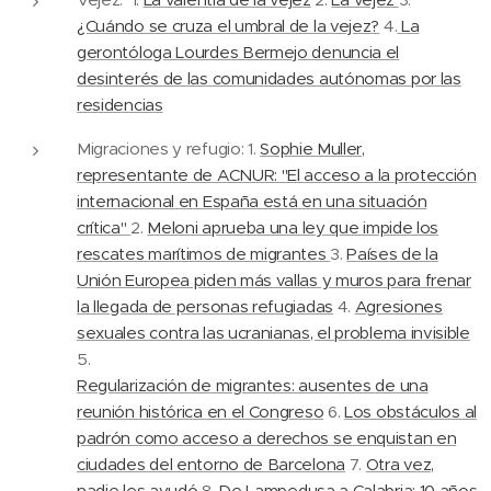
¿Cuándo se cruza el umbral de la vejez?
4.
La
gerontóloga Lourdes Bermejo denuncia el
desinterés de las comunidades autónomas por las
residencias
Migraciones y refugio: 1.
Sophie Muller,
representante de ACNUR: "El acceso a la protección
internacional en España está en una situación
crítica"
2.
Meloni aprueba una ley que impide los
rescates marítimos de migrantes
3.
Países de la
Unión Europea piden más vallas y muros para frenar
la llegada de personas refugiadas
4.
Agresiones
sexuales contra las ucranianas, el problema invisible
5.
Regularización de migrantes: ausentes de una
reunión histórica en el Congreso
6.
Los obstáculos al
padrón como acceso a derechos se enquistan en
ciudades del entorno de Barcelona
7.
Otra vez,
nadie les ayudó
8.
De Lampedusa a Calabria: 10 años