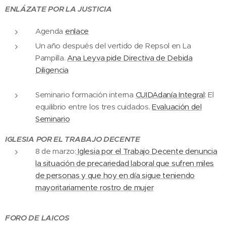
ENLÁZATE POR LA JUSTICIA
Agenda
enlace
Un año después del vertido de Repsol en La
Pampilla.
Ana Leyva pide Directiva de Debida
Diligencia
Seminario formación interna
CUIDAdanía Integral
: El
equilibrio entre los tres cuidados.
Evaluación del
Seminario
IGLESIA POR EL TRABAJO DECENTE
8 de marzo:
Iglesia por el Trabajo Decente denuncia
la situación de precariedad laboral que sufren miles
de personas y que hoy en día sigue teniendo
mayoritariamente rostro de mujer
FORO DE LAICOS