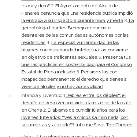
es muy duro"
2.
El Ayuntamiento de Alcalá de
Henares denuncia que una residencia pública impidió
la entrada a su inspectora durante hora y media
3.
La
gerontóloga Lourdes Bermejo denuncia el
desinterés de las comunidades autónomas por las
residencias
4.
La especial vulnerabilidad de las
mujeres con discapacidad intelectual las convierte
en objetivo de traficantes sexuales
5.
Presenta tus
buenas prácticas en sostenibilidad para el Congreso
Estatal de Plena inclusión
6.
Pensionistas con
incapacidad permanente: el derecho que tienes si
vives de alquiler y no hay accesibilidad
Infancia y juventud: 1
.Débiles entre los débiles": el
desafío de devolver una vida a la infancia de la calle
en Ghana
2.
El abismo de cumplir 18 años para los
jóvenes tutelados: "Ves a chicos salir sin nada, con
sus maletas y a la calle"
3.
Informe Save The Children
Vejez: 1.
La valentía de la vejez
2.
La vejez
3.