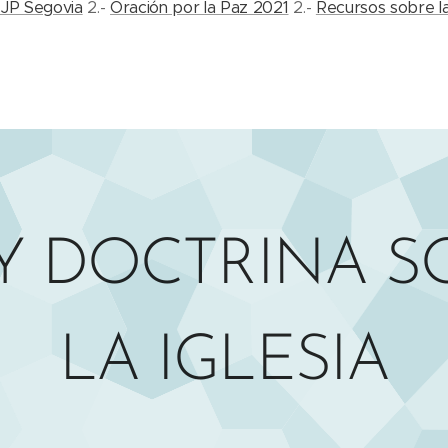
 JP Segovia
2.-
Oración por la Paz 2021
2.-
Recursos sobre la
 Y DOCTRINA S
LA IGLESIA