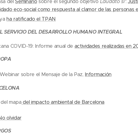
sa del
Seminario
sobre el segundo objetivo
Laudato si'
:
Just
uidado eco-social como respuesta al clamor de las personas
oya
ha ratificado el TPAN
EL SERVICIO DEL DESARROLLO HUMANO INTEGRAL
icana COVID-19: Informe anual de
actividades realizadas en 2
ROPA
 Webinar
sobre el Mensaje de la Paz,
Información
RCELONA
 del mapa
del impacto ambiental de Barcelona
No olvidar
RGOS