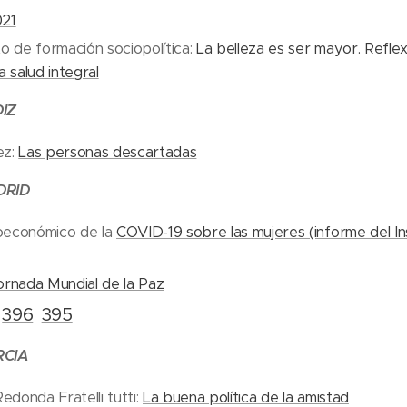
021
 de formación sociopolítica:
La belleza es ser mayor. Reflex
a salud integral
DIZ
ez:
Las personas descartadas
DRID
oeconómico de la
COVID-19 sobre las mujeres (informe del Ins
rnada Mundial de la Paz
396
395
l
RCIA
donda Fratelli tutti:
La buena política de la amistad