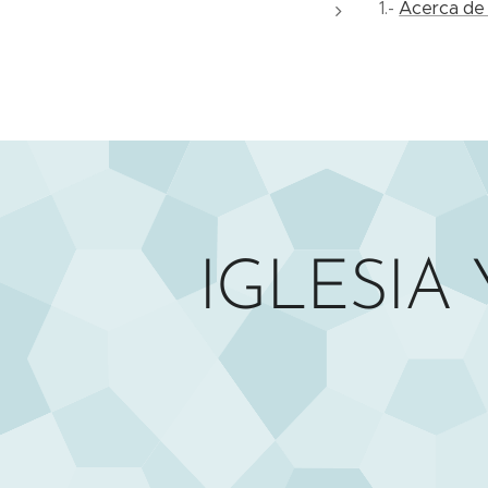
1.-
Acerca de
IGLESIA