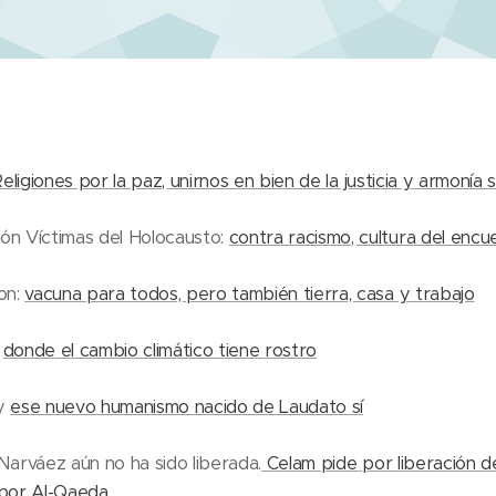
eligiones por la paz, unirnos en bien de la justicia y armonía s
n Víctimas del Holocausto:
contra racismo, cultura del encu
on:
vacuna para todos, pero también tierra, casa y trabajo
:
donde el cambio climático tiene rostro
 y
ese nuevo humanismo nacido de Laudato sí
 Narváez aún no ha sido liberada.
Celam pide por liberación de
por Al-Qaeda