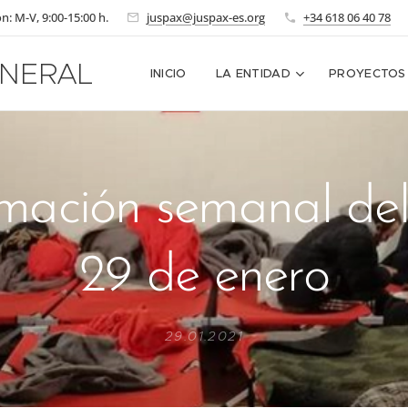
n: M-V, 9:00-15:00 h.
juspax@juspax-es.org
+34 618 06 40 78
NERAL
INICIO
LA ENTIDAD
PROYECTOS
mación semanal del
29 de enero
29.01.2021