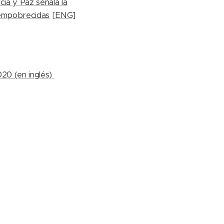
icia y Paz señala la
 empobrecidas
[
ENG]
020 (en inglés)