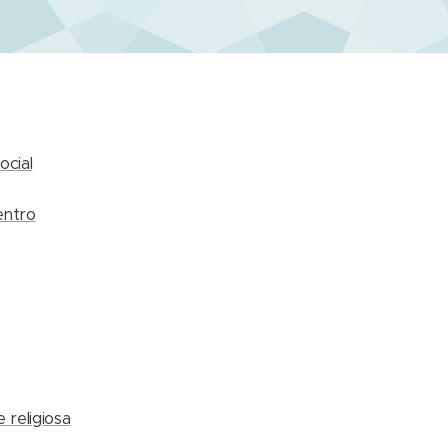
ocial
entro
 religiosa