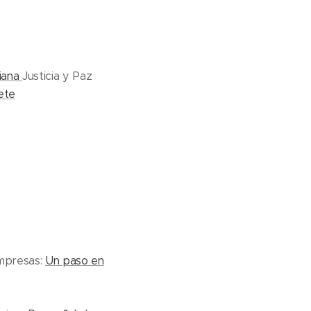
liana
Justicia y Paz
ete
empresas:
Un paso en