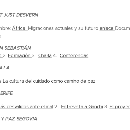
NT JUST DESVERN
embre:
África
Migraciones actuales y su futuro
enlace
Docum
e
AN SEBASTIÁN
es
2.-
Formación
3.-
Charla
4.-
Conferencias
ILLA
a:
La cultura del cuidado como camino de paz
ERIFE
ás desvalidos ante el mal
2.-
Entrevista a Gandhi
3.-
El proyec
 Y PAZ SEGOVIA