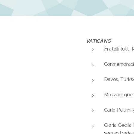
VATICANO
Fratelli tutti:
R
Conmemoració
Davos, Turks
Mozambique
Carlo Petrini
Gloria Cecilia
secuestrada 